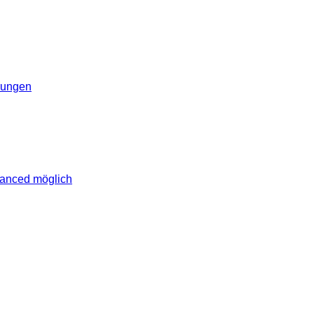
erungen
vanced möglich
lich rund um das Thema Android. Hier findest du News, Test
erungen