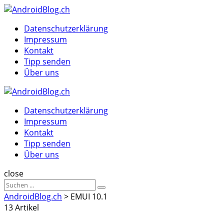
Menu
Suche
Menu
Datenschutzerklärung
Impressum
Kontakt
Tipp senden
Über uns
AndroidBlog.ch
Datenschutzerklärung
Impressum
Kontakt
Tipp senden
Über uns
Suche
close
Sucheergebnisse
Suche
für
AndroidBlog.ch
>
EMUI 10.1
13 Artikel