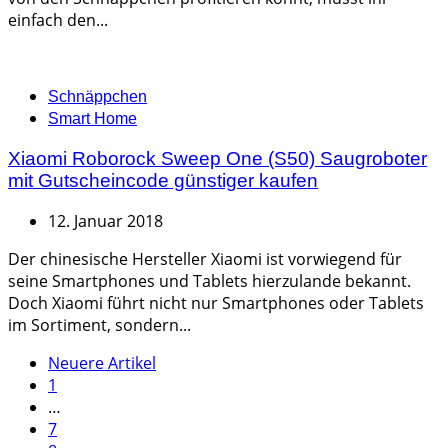
einfach den...
Categories
Schnäppchen
Smart Home
Xiaomi Roborock Sweep One (S50) Saugroboter
mit Gutscheincode günstiger kaufen
12. Januar 2018
Der chinesische Hersteller Xiaomi ist vorwiegend für
seine Smartphones und Tablets hierzulande bekannt.
Doch Xiaomi führt nicht nur Smartphones oder Tablets
im Sortiment, sondern...
Seitennummerierung
Neuere Artikel
1
der
…
Beiträge
7