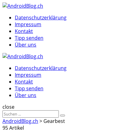
Menu
Suche
Menu
Datenschutzerklärung
Impressum
Kontakt
Tipp senden
Über uns
AndroidBlog.ch
Datenschutzerklärung
Impressum
Kontakt
Tipp senden
Über uns
Suche
close
Sucheergebnisse
Suche
für
AndroidBlog.ch
>
Gearbest
95 Artikel