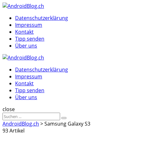
Menu
Suche
Menu
Datenschutzerklärung
Impressum
Kontakt
Tipp senden
Über uns
AndroidBlog.ch
Datenschutzerklärung
Impressum
Kontakt
Tipp senden
Über uns
Suche
close
Sucheergebnisse
Suche
für
AndroidBlog.ch
>
Samsung Galaxy S3
93 Artikel