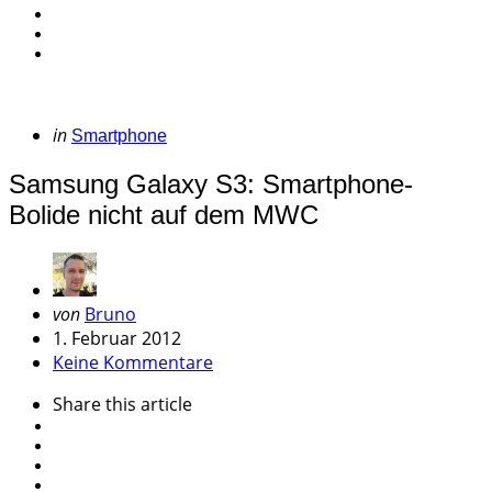
Categories
Posted
in
Smartphone
in
Samsung Galaxy S3: Smartphone-
Bolide nicht auf dem MWC
Geschrieben
von
Bruno
von
1. Februar 2012
Keine Kommentare
Share
this article