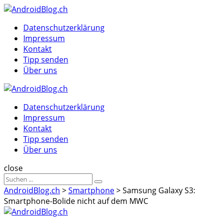
Menu
Suche
Menu
Datenschutzerklärung
Impressum
Kontakt
Tipp senden
Über uns
AndroidBlog.ch
Datenschutzerklärung
Impressum
Kontakt
Tipp senden
Über uns
Suche
close
Sucheergebnisse
Suche
für
AndroidBlog.ch
>
Smartphone
>
Samsung Galaxy S3:
Smartphone-Bolide nicht auf dem MWC
AndroidBlog.ch