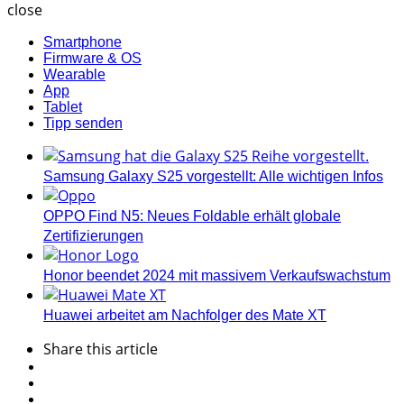
close
Smartphone
Firmware & OS
Wearable
App
Tablet
Tipp senden
Samsung Galaxy S25 vorgestellt: Alle wichtigen Infos
OPPO Find N5: Neues Foldable erhält globale
Zertifizierungen
Honor beendet 2024 mit massivem Verkaufswachstum
Huawei arbeitet am Nachfolger des Mate XT
Share
this article