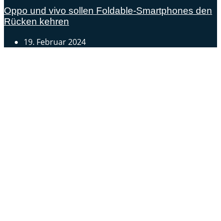
Oppo und vivo sollen Foldable-Smartphones den
Rücken kehren
19. Februar 2024
Androidblog.ch informiert zuverlässig seit 14 Jahren
täglich rund um das Thema Android. Hier findest du
News, Tests und spannende Hintergründe.
Samsung Galaxy S25 vorgestellt: Alle wichtigen Infos
OPPO Find N5: Neues Foldable erhält globale
Zertifizierungen
Honor beendet 2024 mit massivem Verkaufswachstum
Über uns
Tipp senden
Kontakt
Datenschutzerklärung
Impressum