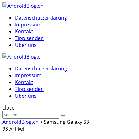
Menu
Suche
Menu
Datenschutzerklärung
Impressum
Kontakt
Tipp senden
Über uns
AndroidBlog.ch
Datenschutzerklärung
Impressum
Kontakt
Tipp senden
Über uns
Suche
close
Sucheergebnisse
Suche
für
AndroidBlog.ch
>
Samsung Galaxy S3
93 Artikel