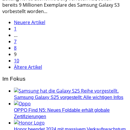
bereits 9 Millionen Exemplare des Samsung Galaxy S3
vorbestellt worden...
Seitennummerierung
Neuere Artikel
1
der
…
Beiträge
7
8
9
10
Ältere Artikel
Im Fokus
Samsung Galaxy S25 vorgestellt: Alle wichtigen Infos
OPPO Find N5: Neues Foldable erhält globale
Zertifizierungen
Honor beendet 2024 mit massivem Verkaufswachstum