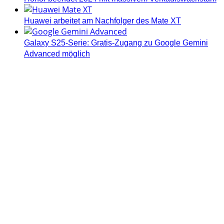
Huawei arbeitet am Nachfolger des Mate XT
Galaxy S25-Serie: Gratis-Zugang zu Google Gemini
Advanced möglich
Androidblog.ch informiert zuverlässig seit 14 Jahren
täglich rund um das Thema Android. Hier findest du
News, Tests und spannende Hintergründe.
Samsung Galaxy S25 vorgestellt: Alle wichtigen Infos
OPPO Find N5: Neues Foldable erhält globale
Zertifizierungen
Honor beendet 2024 mit massivem Verkaufswachstum
Über uns
Tipp senden
Kontakt
Datenschutzerklärung