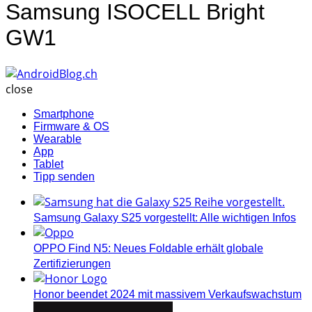
Samsung ISOCELL Bright
GW1
AndroidBlog.ch
close
Smartphone
Firmware & OS
Wearable
App
Tablet
Tipp senden
Samsung Galaxy S25 vorgestellt: Alle wichtigen Infos
OPPO Find N5: Neues Foldable erhält globale
Zertifizierungen
Honor beendet 2024 mit massivem Verkaufswachstum