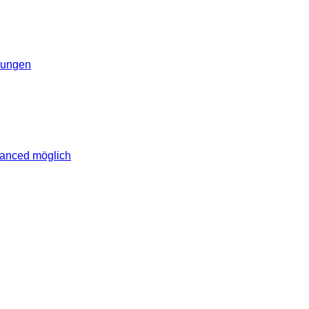
erungen
vanced möglich
lich rund um das Thema Android. Hier findest du News, Test
erungen