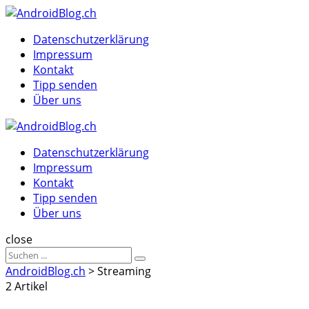
Menu
Suche
Menu
Datenschutzerklärung
Impressum
Kontakt
Tipp senden
Über uns
AndroidBlog.ch
Datenschutzerklärung
Impressum
Kontakt
Tipp senden
Über uns
Suche
close
Sucheergebnisse
Suche
für
AndroidBlog.ch
>
Streaming
2 Artikel