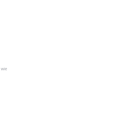
d
 wie