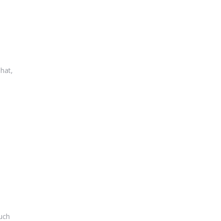
e
hat,
uch