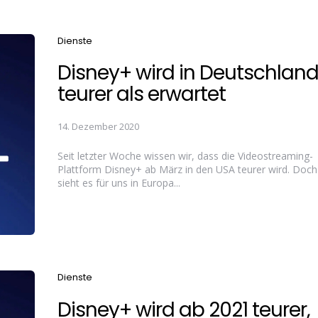
Categories
Dienste
Disney+ wird in Deutschlan
teurer als erwartet
14. Dezember 2020
Seit letzter Woche wissen wir, dass die Videostreaming-
Plattform Disney+ ab März in den USA teurer wird. Doch
sieht es für uns in Europa...
Categories
Dienste
Disney+ wird ab 2021 teurer,