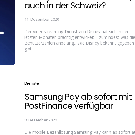
auch in der Schweiz?
11. Dezember 2020
Der Videostreaming-Dienst von Disney hat sich in den
letzten Monaten prächtig entwickelt – zumindest was di
Benutzerzahlen anbelangt. Wie Disney bekannt gegeben 
gibt...
Categories
Dienste
Samsung Pay ab sofort mit
PostFinance verfügbar
8. Dezember 2020
Die mobile Bezahllösung Samsung Pay kann ab sofort a