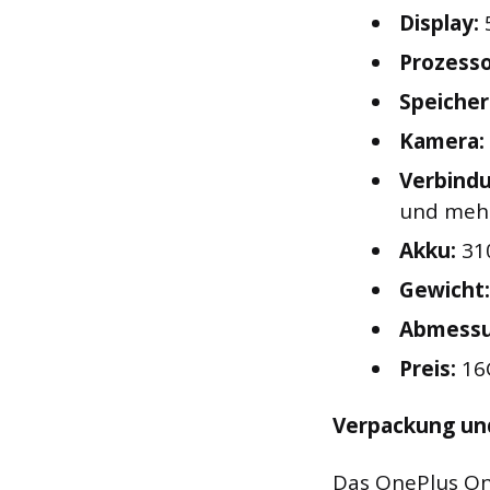
Display:
5
Prozesso
Speicher
Kamera:
Verbind
und meh
Akku:
31
Gewicht:
Abmessu
Preis:
16G
Verpackung un
Das OnePlus One