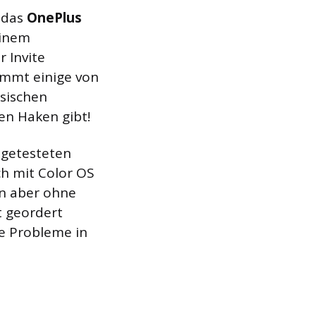
s das
OnePlus
einem
r Invite
timmt einige von
sischen
en Haken gibt!
m getesteten
ch mit Color OS
nn aber ohne
t geordert
e Probleme in