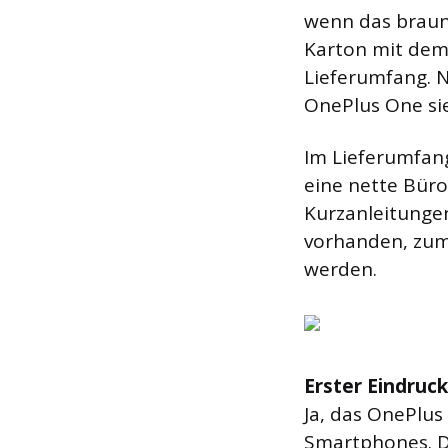
wenn das braune
Karton mit dem 
Lieferumfang. N
OnePlus One sie
Im Lieferumfang
eine nette Bür
Kurzanleitungen 
vorhanden, zumi
werden.
Erster Eindruc
Ja, das OnePlus
Smartphones. Da