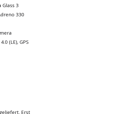
a Glass 3
Adreno 330
amera
4.0 (LE), GPS
liefert. Erst