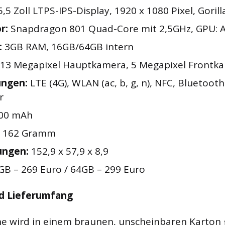
,5 Zoll LTPS-IPS-Display, 1920 x 1080 Pixel, Gorill
r:
Snapdragon 801 Quad-Core mit 2,5GHz, GPU: 
:
3GB RAM, 16GB/64GB intern
13 Megapixel Hauptkamera, 5 Megapixel Frontk
ungen:
LTE (4G), WLAN (ac, b, g, n), NFC, Bluetooth 
r
00 mAh
162 Gramm
ngen:
152,9 x 57,9 x 8,9
B – 269 Euro / 64GB – 299 Euro
d Lieferumfang
 wird in einem braunen, unscheinbaren Karton ge