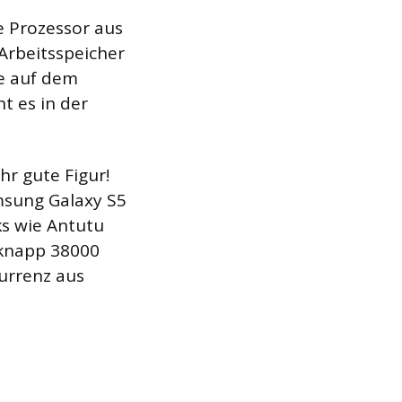
e Prozessor aus
Arbeitsspeicher
e auf dem
t es in der
hr gute Figur!
msung Galaxy S5
s wie Antutu
 knapp 38000
urrenz aus