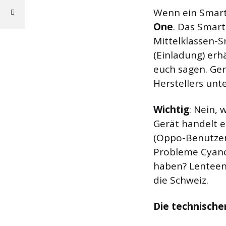
Wenn ein Smartp
One
. Das Smar
Mittelklassen-Sm
(Einladung) erh
euch sagen. Ge
Herstellers unt
Wichtig
: Nein, 
Gerät handelt e
(Oppo-Benutzero
Probleme Cyano
haben? Lenteen.
die Schweiz.
Die technisch