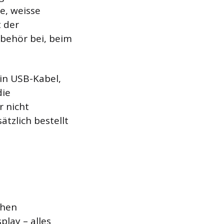
e, weisse
t der
ubehör bei, beim
in USB-Kabel,
die
r nicht
tzlich bestellt
chen
play – alles