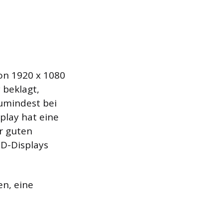
on 1920 x 1080
 beklagt,
Zumindest bei
play hat eine
hr guten
ED-Displays
en, eine