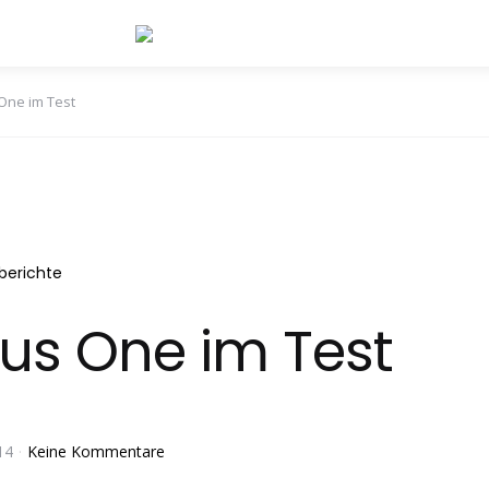
One im Test
berichte
us One im Test
14
Keine Kommentare