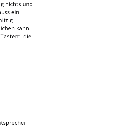
eg nichts und
uss ein
ittig
eichen kann.
„Tasten“, die
utsprecher