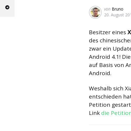
Geschrieben
von
Bruno
20. August 20
von
Besitzer eines
X
des chinesisch
zwar ein Update
Android 4.1! Di
auf Basis von An
Android.
Weshalb sich Xi
entschieden hat
Petition gestar
Link
die Petitio