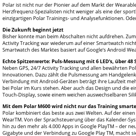
Polar ist nicht nur der Pionier auf dem Markt der Wearab
Herzfrequenz-Spezialisten nicht weniger als eine der sport
einzigartigen Polar Trainings- und Analysefunktionen. Ode
Die Zukunft beginnt jetzt
Bisher konnte man beim Abschalten nicht aufdrehen. Zumi
Activity Tracking war wiederum auf einer Smartwatch nich
Smartwatch des Marktes basiert auf Google‘s Android Wear
Echte Spitzenwerte: Puls-Messung mit 6 LED‘s, über 48
Neben GPS, 24/7 Activity Tracking und allen bewährten Po
Innovationen. Dazu zählt die Pulsmessung am Handgelenk, d
Verbindung mit Android-Geräten beträgt ihre Laufzeit meh
bei Polar im Kurs stehen. Aber auch das Design und die e
Touch-Display, sowie einem weichen auswechselbaren Sil
Mit dem Polar M600 wird nicht nur das Training smarte
Polar kombiniert das beste aus zwei Welten. Auf der eine
WearTM. Von der Sprachsteuerung über das Kalender-Syst
hin zu den mehr als 4.000 Apps in Google PlayTM – der n
Gigabyte und der Verbindung zu Google Play TM, macht s