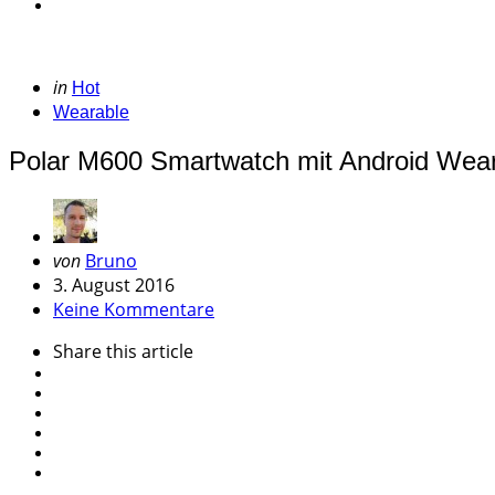
Categories
Posted
in
Hot
in
Wearable
Polar M600 Smartwatch mit Android Wear of
Geschrieben
von
Bruno
von
3. August 2016
Keine Kommentare
Share
this article