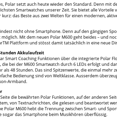
les, Polar setzt auch heute wieder den Standard. Denn mit
lichsten Smartwatches unserer Zeit. Sie bietet alle Vorteile
r kurz: das Beste aus zwei Welten für einen modernen, aktiv
ndest nicht ohne Smartphone. Denn auf den gängigen Sport
t möglich. Mit dem neuen Polar M600 geht beides – und noch
TM Plattform und stösst damit tatsächlich in eine neue Di
 Stunden Akkulaufzeit
lar Smart Coaching Funktionen über die integrierte Polar F
ie bei der M600 Smartwatch durch 6 LEDs erfolgt und damit 
r als 48 Stunden. Das sind Spitzenwerte, die einmal mehr z
infache Bedienung sind von Weltklasse. Ausserdem überzeug
ikon-Armband.
r
n Seite die bewährten Polar Funktionen, auf der anderen Se
em, von Textnachrichten, die gelesen und beantwortet wer
eue Polar M600 hebt die Trennung zwischen Smart- und Spor
ie sogar das Smartphone beim Musikhören überflüssig.