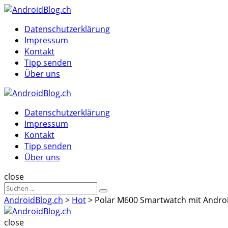
Menu
Suche
Menu
Datenschutzerklärung
Impressum
Kontakt
Tipp senden
Über uns
AndroidBlog.ch
Datenschutzerklärung
Impressum
Kontakt
Tipp senden
Über uns
Suche
close
Sucheergebnisse
Suche
für
AndroidBlog.ch
>
Hot
>
Polar M600 Smartwatch mit Android 
AndroidBlog.ch
close