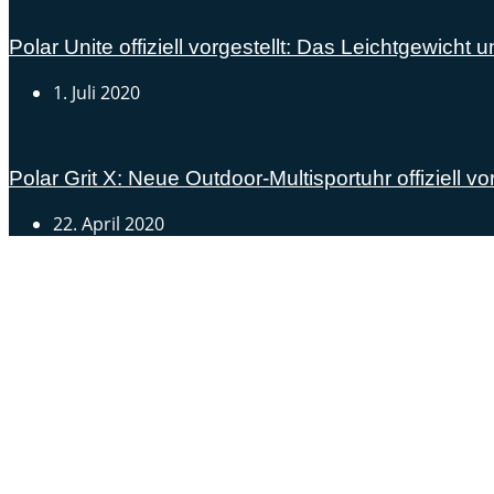
Polar Unite offiziell vorgestellt: Das Leichtgewicht
1. Juli 2020
Polar Grit X: Neue Outdoor-Multisportuhr offiziell vor
22. April 2020
Androidblog.ch informiert zuverlässig seit 14 Jahren täg
Samsung Galaxy S25 vorgestellt: Alle wichtigen Infos
OPPO Find N5: Neues Foldable erhält globale Zertifizi
Honor beendet 2024 mit massivem Verkaufswachstum
Über uns
Tipp senden
Kontakt