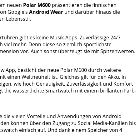
 dem neuen
Polar M600
präsentieren die finnischen
 von Google‘s
Android Wear
und darüber hinaus die
en Lebensstil.
uhren gibt es keine Musik-Apps. Zuverlässige 24/7
 viel mehr. Denn diese so ziemlich sportlichste
mension vor. Auch sonst überzeugt sie mit Spitzenwerten.
low App, besticht der neue Polar M600 durch weitere
einen Weltneuheit ist. Gleiches gilt für den Akku, in
eigen, wie hoch Genauigkeit, Zuverlässigkeit und Komfort
t die wasserdichte Smartwatch mit einem brillanten Farb-
ite die vielen Vorteile und Anwendungen von Android
den können über den Zugang zu Social Media-Kanälen bis
tswatch einfach auf. Und dank einem Speicher von 4