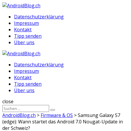
Menu
Suche
Menu
Datenschutzerklärung
Impressum
Kontakt
Tipp senden
Über uns
AndroidBlog.ch
Datenschutzerklärung
Impressum
Kontakt
Tipp senden
Über uns
Suche
close
Sucheergebnisse
Suche
für
AndroidBlog.ch
>
Firmware & OS
>
Samsung Galaxy S7
(edge): Wann startet das Android 7.0 Nougat-Update in
der Schweiz?