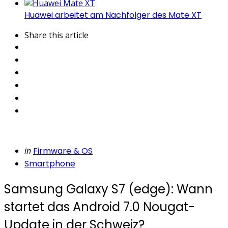
Huawei arbeitet am Nachfolger des Mate XT
Share
this article
Categories
Posted
in
Firmware & OS
in
Smartphone
Samsung Galaxy S7 (edge): Wann
startet das Android 7.0 Nougat-
Update in der Schweiz?