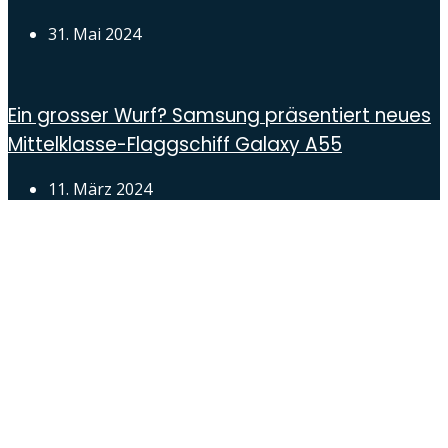
31. Mai 2024
Ein grosser Wurf? Samsung präsentiert neues
Mittelklasse-Flaggschiff Galaxy A55
11. März 2024
Androidblog.ch informiert zuverlässig seit 14 Jahren
täglich rund um das Thema Android. Hier findest du
News, Tests und spannende Hintergründe.
Samsung Galaxy S25 vorgestellt: Alle wichtigen
Infos
OPPO Find N5: Neues Foldable erhält globale
Zertifizierungen