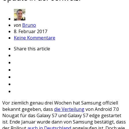
Geschrieben
von
Bruno
von
8. Februar 2017
Keine Kommentare
Share
this article
Vor ziemlich genau drei Wochen hat Samsung offiziell
bekannt gegeben, dass
die Verteilung
von Android 7.0
Nougat für das Galaxy S7 und Galaxy S7 edge gestartet
ist. Ende Januar wurde dann von Samsung bestätigt, dass
der Rollout
auch in Deutschland
angelaufen ist. Doch wie