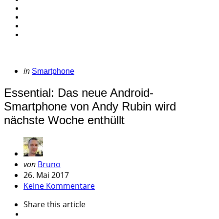
Categories
Posted
in
Smartphone
in
Essential: Das neue Android-
Smartphone von Andy Rubin wird
nächste Woche enthüllt
Geschrieben
von
Bruno
von
26. Mai 2017
Keine Kommentare
Share
this article