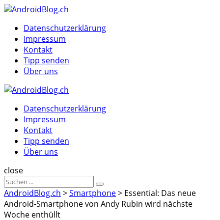
Menu
Suche
Menu
Datenschutzerklärung
Impressum
Kontakt
Tipp senden
Über uns
AndroidBlog.ch
Datenschutzerklärung
Impressum
Kontakt
Tipp senden
Über uns
Suche
close
Sucheergebnisse
Suche
für
AndroidBlog.ch
>
Smartphone
>
Essential: Das neue
Android-Smartphone von Andy Rubin wird nächste
Woche enthüllt