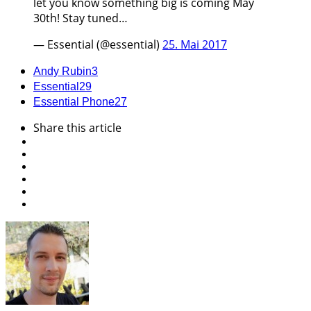
let you know something big is coming May
30th! Stay tuned…
— Essential (@essential)
25. Mai 2017
Andy Rubin
3
Essential
29
Essential Phone
27
Share
this article