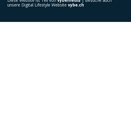
Diese Website ist Teil von
vybemedia
| Besuche auch
unsere Digital Lifestyle Website
vybe.ch