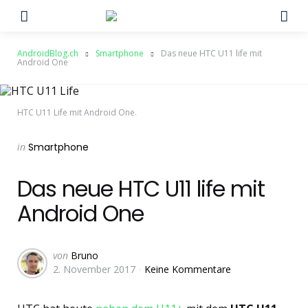
Menu
Su
AndroidBlog.ch
Smartphone
Das neue HTC U11 life mit
Android One
HTC U11 Life mit Android One.
Categories
Posted
in
Smartphone
in
Das neue HTC U11 life mit
Android One
Geschrieben
von
Bruno
2. November 2017
Keine Kommentare
von