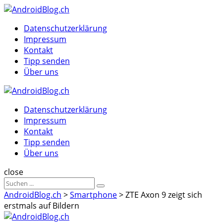
Menu
Suche
Menu
Datenschutzerklärung
Impressum
Kontakt
Tipp senden
Über uns
AndroidBlog.ch
Datenschutzerklärung
Impressum
Kontakt
Tipp senden
Über uns
Suche
close
Sucheergebnisse
Suche
für
AndroidBlog.ch
>
Smartphone
>
ZTE Axon 9 zeigt sich
erstmals auf Bildern
AndroidBlog.ch