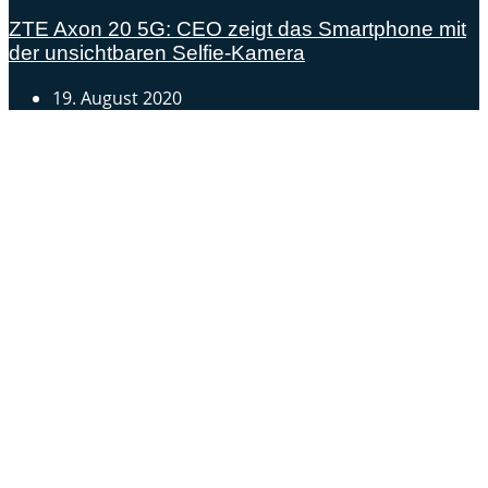
ZTE Axon 20 5G: CEO zeigt das Smartphone mit
der unsichtbaren Selfie-Kamera
19. August 2020
Androidblog.ch informiert zuverlässig seit 14 Jahren
täglich rund um das Thema Android. Hier findest du
News, Tests und spannende Hintergründe.
Samsung Galaxy S25 vorgestellt: Alle wichtigen Infos
OPPO Find N5: Neues Foldable erhält globale
Zertifizierungen
Honor beendet 2024 mit massivem Verkaufswachstum
Über uns
Tipp senden
Kontakt
Datenschutzerklärung
Impressum