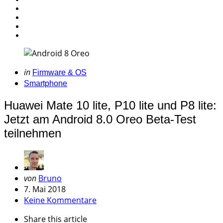
Categories
Posted
in
Firmware & OS
in
Smartphone
Huawei Mate 10 lite, P10 lite und P8 lite:
Jetzt am Android 8.0 Oreo Beta-Test
teilnehmen
Geschrieben
von
Bruno
von
7. Mai 2018
Keine Kommentare
Share
this article