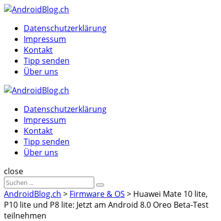
Menu
Suche
Menu
Datenschutzerklärung
Impressum
Kontakt
Tipp senden
Über uns
AndroidBlog.ch
Datenschutzerklärung
Impressum
Kontakt
Tipp senden
Über uns
Suche
close
Sucheergebnisse
Suche
für
AndroidBlog.ch
>
Firmware & OS
>
Huawei Mate 10 lite,
P10 lite und P8 lite: Jetzt am Android 8.0 Oreo Beta-Test
teilnehmen