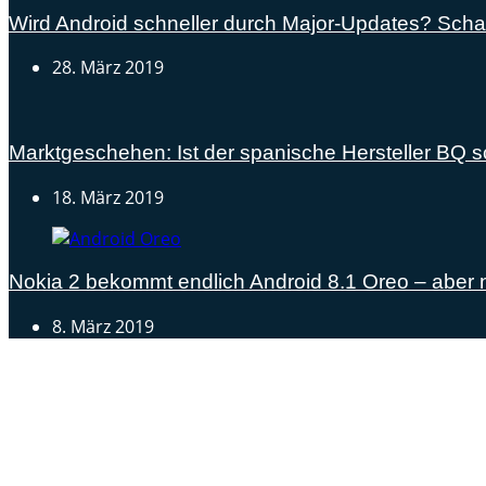
Wird Android schneller durch Major-Updates? Scha
28. März 2019
Marktgeschehen: Ist der spanische Hersteller BQ 
18. März 2019
Nokia 2 bekommt endlich Android 8.1 Oreo – aber 
8. März 2019
Androidblog.ch informiert zuverlässig seit 14 Jahren täg
Samsung Galaxy S25 vorgestellt: Alle wichtigen Infos
OPPO Find N5: Neues Foldable erhält globale Zertifizi