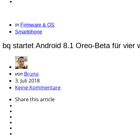
Categories
Posted
in
Firmware & OS
in
Smartphone
bq startet Android 8.1 Oreo-Beta für vie
Geschrieben
von
Bruno
von
3. Juli 2018
Keine Kommentare
Share
this article