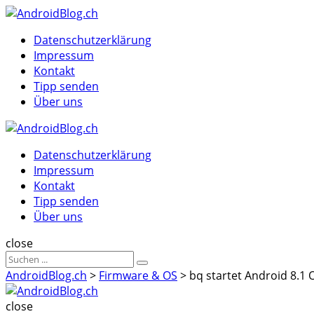
Menu
Suche
Menu
Datenschutzerklärung
Impressum
Kontakt
Tipp senden
Über uns
AndroidBlog.ch
Datenschutzerklärung
Impressum
Kontakt
Tipp senden
Über uns
Suche
close
Sucheergebnisse
Suche
für
AndroidBlog.ch
>
Firmware & OS
>
bq startet Android 8.1 
AndroidBlog.ch
close