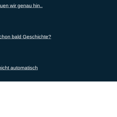
uen wir genau hin..
schon bald Geschichte?
nicht automatisch
lich rund um das Thema Android. Hier findest du News, Test
erungen