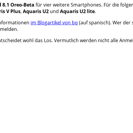
 8.1 Oreo-Beta
für vier weitere Smartphones. Für die folg
is V Plus
,
Aquaris U2
und
Aquaris U2 lite
.
 Informationen
im Blogartikel von bq
(auf spanisch). Wer der 
nmelden.
ntscheidet wohl das Los. Vermutlich werden nicht alle Anm