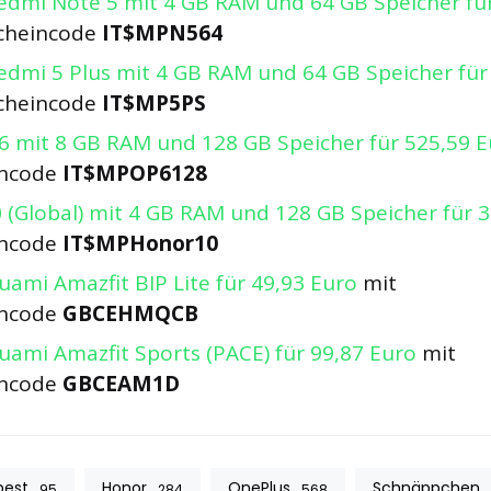
edmi Note 5 mit 4 GB RAM und 64 GB Speicher fü
cheincode
IT$MPN564
edmi 5 Plus mit 4 GB RAM und 64 GB Speicher für
cheincode
IT$MP5PS
6 mit 8 GB RAM und 128 GB Speicher für 525,59 
incode
IT$MPOP6128
 (Global) mit 4 GB RAM und 128 GB Speicher für 
incode
IT$MPHonor10
uami Amazfit BIP Lite für 49,93 Euro
mit
incode
GBCEHMQCB
uami Amazfit Sports (PACE) für 99,87 Euro
mit
incode
GBCEAM1D
best
Honor
OnePlus
Schnäppchen
95
284
568