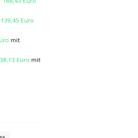
r 166,43 Euro
 139,45 Euro
Euro
mit
338,13 Euro
mit
58