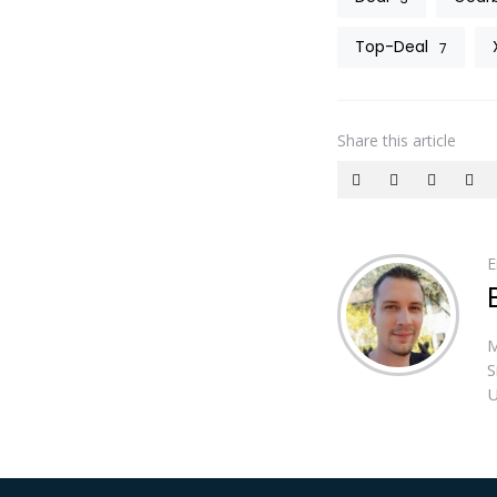
Top-Deal
7
Share
this article
E
M
S
U