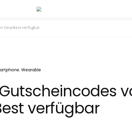
n GearBest verfügbar
artphone
Wearable
Gutscheincodes v
est verfügbar