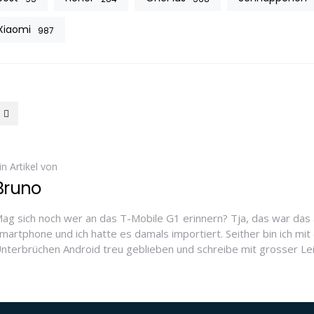
Xiaomi
987
in Artikel von
Bruno
ag sich noch wer an das T-Mobile G1 erinnern? Tja, das war das 
martphone und ich hatte es damals importiert. Seither bin ich mit 
nterbrüchen Android treu geblieben und schreibe mit grosser Le