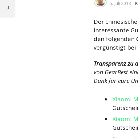
5. Juli 2018
K
von
Der chinesisch
interessante Gu
den folgenden 
vergünstigt bei
Transparenz zu d
von GearBest eine
Dank für eure Un
Xiaomi M
Gutschei
Xiaomi M
Gutsche