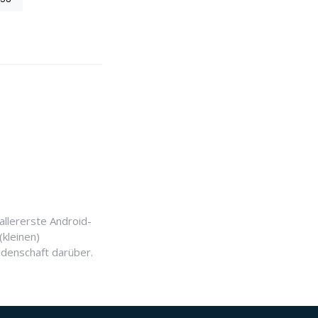
allererste Android-
(kleinen)
idenschaft darüber.