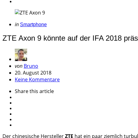
Categories
Posted
in
Smartphone
in
ZTE Axon 9 könnte auf der IFA 2018 präs
Geschrieben
von
Bruno
von
20. August 2018
Keine Kommentare
Share
this article
Der chinesische Hersteller
ZTE
hat ein paar ziemlich turbu