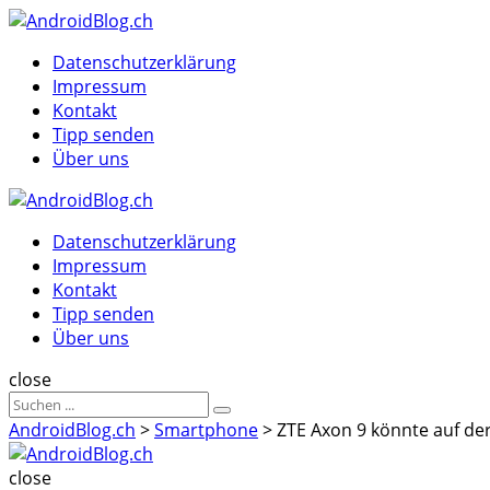
Menu
Suche
Menu
Datenschutzerklärung
Impressum
Kontakt
Tipp senden
Über uns
AndroidBlog.ch
Datenschutzerklärung
Impressum
Kontakt
Tipp senden
Über uns
Suche
close
Sucheergebnisse
Suche
für
AndroidBlog.ch
>
Smartphone
>
ZTE Axon 9 könnte auf der
AndroidBlog.ch
close