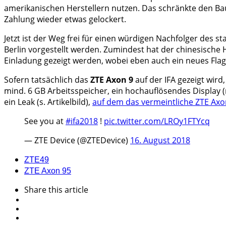
amerikanischen Herstellern nutzen. Das schränkte den Bau
Zahlung wieder etwas gelockert.
Jetzt ist der Weg frei für einen würdigen Nachfolger des 
Berlin vorgestellt werden. Zumindest hat der chinesische H
Einladung gezeigt werden, wobei eben auch ein neues Flagg
Sofern tatsächlich das
ZTE Axon 9
auf der IFA gezeigt wir
mind. 6 GB Arbeitsspeicher, ein hochauflösendes Display (
ein Leak (s. Artikelbild),
auf dem das vermeintliche ZTE Axo
See you at
#ifa2018
!
pic.twitter.com/LROy1FTYcq
— ZTE Device (@ZTEDevice)
16. August 2018
ZTE
49
ZTE Axon 9
5
Share
this article