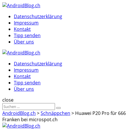
Menu
Suche
Menu
Datenschutzerklärung
Impressum
Kontakt
Tipp senden
Über uns
AndroidBlog.ch
Datenschutzerklärung
Impressum
Kontakt
Tipp senden
Über uns
Suche
close
Sucheergebnisse
Suche
für
AndroidBlog.ch
>
Schnäppchen
>
Huawei P20 Pro für 666
Franken bei microspot.ch
AndroidBlog.ch