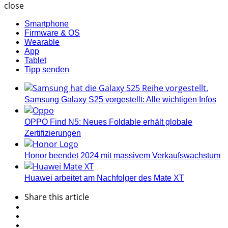
close
Smartphone
Firmware & OS
Wearable
App
Tablet
Tipp senden
Samsung Galaxy S25 vorgestellt: Alle wichtigen Infos
OPPO Find N5: Neues Foldable erhält globale
Zertifizierungen
Honor beendet 2024 mit massivem Verkaufswachstum
Huawei arbeitet am Nachfolger des Mate XT
Share
this article