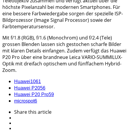
Teleobjektiv zusammen und verfügt aktuell über die
höchste Pixelanzahl bei modernen Smartphones. Für
eine bessere Farbwiedergabe sorgen der spezielle ISP-
Bildprozessor (Image Signal Processor) sowie der
Farbtemperatursensor.
Mit f/1.8 (RGB), f/1.6 (Monochrom) und f/2.4 (Tele)
grossen Blenden lassen sich gestochen scharfe Bilder
mit klaren Details einfangen. Zudem verfügt das Huawei
P20 Pro über eine brandneue Leica VARIO-SUMMILUX-
Optik mit dreifach optischem und fünffachem Hybrid-
Zoom.
Huawei
1061
Huawei P20
56
Huawei P20 Pro
59
microspot
6
Share
this article