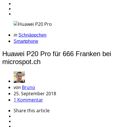
Categories
Posted
in
Schnäppchen
in
Smartphone
Huawei P20 Pro für 666 Franken bei
microspot.ch
Geschrieben
von
Bruno
von
25. September 2018
1 Kommentar
Share
this article