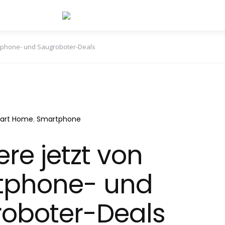
artphone- und Saugroboter-Deals
art Home
Smartphone
iere jetzt von
tphone- und
oboter-Deals