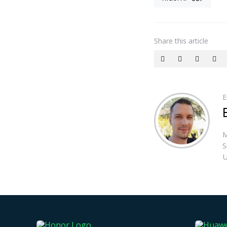
Share
this article
E
M
S
U