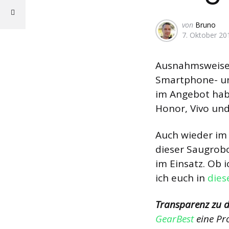
Geschrieben
von
Bruno
7. Oktober 20
von
Ausnahmsweise 
Smartphone- u
im Angebot hab
Honor, Vivo und
Auch wieder im
dieser Saugrobo
im Einsatz. Ob 
ich euch in
dies
Transparenz zu d
GearBest
eine Pro