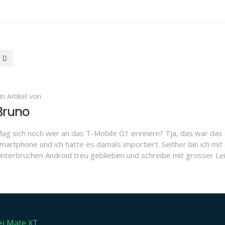
in Artikel von
Bruno
ag sich noch wer an das T-Mobile G1 erinnern? Tja, das war das 
martphone und ich hatte es damals importiert. Seither bin ich mit 
nterbrüchen Android treu geblieben und schreibe mit grosser Le