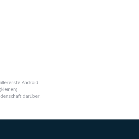
allererste Android-
(kleinen)
idenschaft darüber.