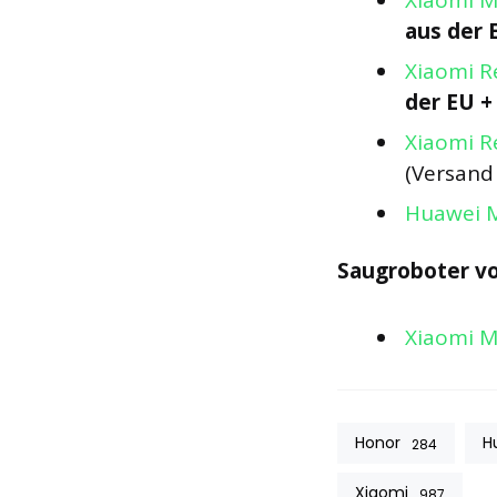
Xiaomi M
aus der 
Xiaomi R
der EU +
Xiaomi R
(Versand
Huawei M
Saugroboter v
Xiaomi M
Honor
H
284
Xiaomi
987