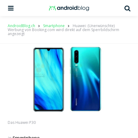
Menu
Su
AndroidBlog.ch
Smartphone
Huawei: (Unerwünschte)
Werbung von Booking.com wird direkt auf dem Sperrbildschirm
angezeigt
Das Huawei P30
Categories
Posted
in