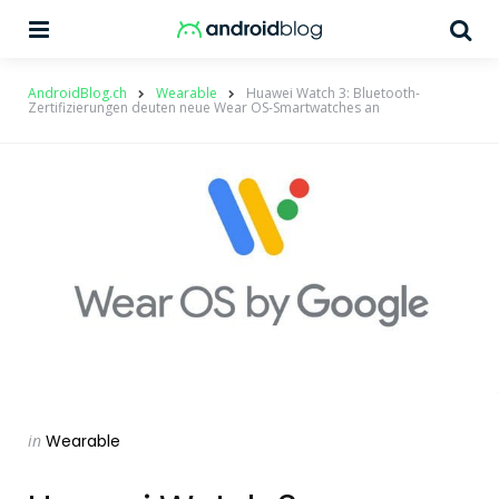
Menu
Su
AndroidBlog.ch
Wearable
Huawei Watch 3: Bluetooth-
Zertifizierungen deuten neue Wear OS-Smartwatches an
Categories
Posted
in
Wearable
in