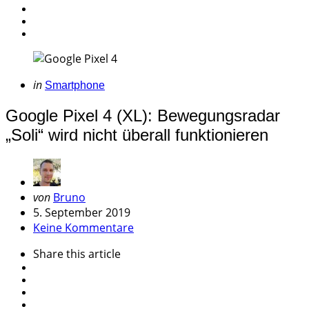
Categories
Posted
in
Smartphone
in
Google Pixel 4 (XL): Bewegungsradar
„Soli“ wird nicht überall funktionieren
Geschrieben
von
Bruno
von
5. September 2019
Keine Kommentare
Share
this article