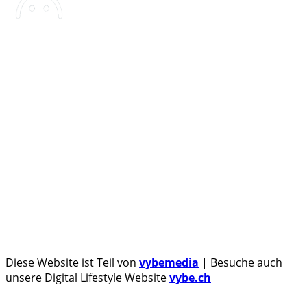
Androidblog.ch informiert zuverlässig seit 14 Jahren
täglich rund um das Thema Android. Hier findest du
News, Tests und spannende Hintergründe.
Samsung Galaxy S25 vorgestellt: Alle wichtigen Infos
OPPO Find N5: Neues Foldable erhält globale
Zertifizierungen
Honor beendet 2024 mit massivem Verkaufswachstum
Über uns
Tipp senden
Kontakt
Datenschutzerklärung
Impressum
Diese Website ist Teil von
vybemedia
| Besuche auch
unsere Digital Lifestyle Website
vybe.ch