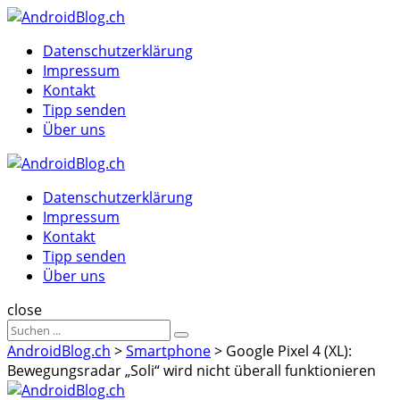
Menu
Suche
Menu
Datenschutzerklärung
Impressum
Kontakt
Tipp senden
Über uns
AndroidBlog.ch
Datenschutzerklärung
Impressum
Kontakt
Tipp senden
Über uns
Suche
close
Sucheergebnisse
Suche
für
AndroidBlog.ch
>
Smartphone
>
Google Pixel 4 (XL):
Bewegungsradar „Soli“ wird nicht überall funktionieren
AndroidBlog.ch