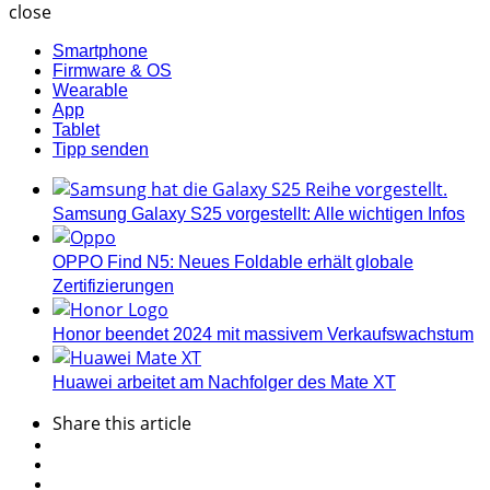
close
Smartphone
Firmware & OS
Wearable
App
Tablet
Tipp senden
Samsung Galaxy S25 vorgestellt: Alle wichtigen Infos
OPPO Find N5: Neues Foldable erhält globale
Zertifizierungen
Honor beendet 2024 mit massivem Verkaufswachstum
Huawei arbeitet am Nachfolger des Mate XT
Share
this article