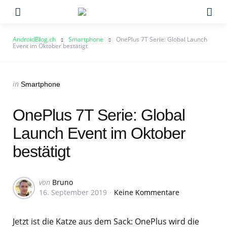
Menu
Su
AndroidBlog.ch
Smartphone
OnePlus 7T Serie: Global Launch
Event im Oktober bestätigt
Categories
Posted
in
Smartphone
in
OnePlus 7T Serie: Global
Launch Event im Oktober
bestätigt
Geschrieben
von
Bruno
16. September 2019
Keine Kommentare
von
Jetzt ist die Katze aus dem Sack: OnePlus wird die