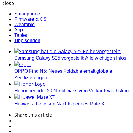
close
Smartphone
Firmware & OS
Wearable
App
Tablet
Tipp senden
Samsung Galaxy S25 vorgestellt: Alle wichtigen Infos
OPPO Find N5: Neues Foldable erhält globale
Zertifizierungen
Honor beendet 2024 mit massivem Verkaufswachstum
Huawei arbeitet am Nachfolger des Mate XT
Share
this article