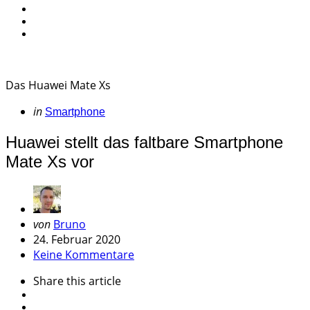
Das Huawei Mate Xs
Categories
Posted
in
Smartphone
in
Huawei stellt das faltbare Smartphone
Mate Xs vor
Geschrieben
von
Bruno
von
24. Februar 2020
Keine Kommentare
Share
this article