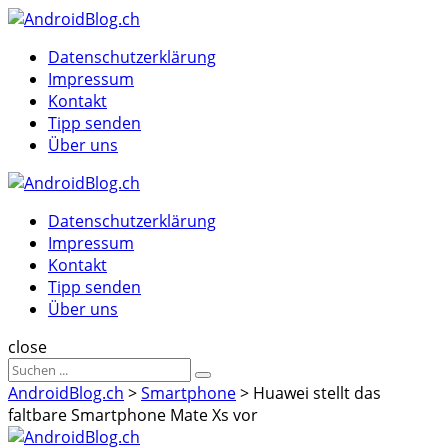
Menu
Suche
Menu
Datenschutzerklärung
Impressum
Kontakt
Tipp senden
Über uns
AndroidBlog.ch
Datenschutzerklärung
Impressum
Kontakt
Tipp senden
Über uns
Suche
close
Sucheergebnisse
Suche
für
AndroidBlog.ch
>
Smartphone
>
Huawei stellt das
faltbare Smartphone Mate Xs vor
AndroidBlog.ch