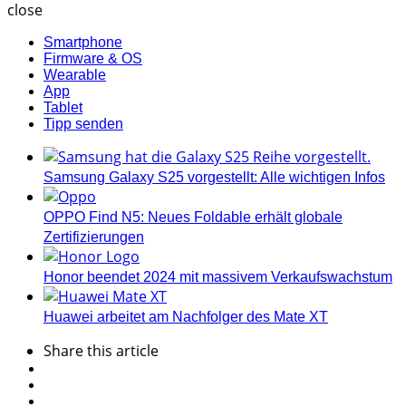
close
Smartphone
Firmware & OS
Wearable
App
Tablet
Tipp senden
Samsung Galaxy S25 vorgestellt: Alle wichtigen Infos
OPPO Find N5: Neues Foldable erhält globale
Zertifizierungen
Honor beendet 2024 mit massivem Verkaufswachstum
Huawei arbeitet am Nachfolger des Mate XT
Share
this article