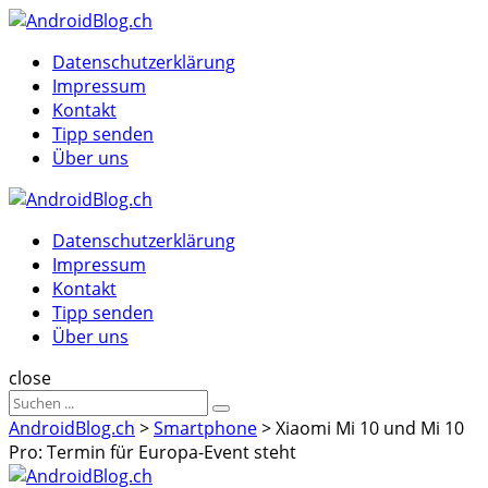
Menu
Suche
Menu
Datenschutzerklärung
Impressum
Kontakt
Tipp senden
Über uns
AndroidBlog.ch
Datenschutzerklärung
Impressum
Kontakt
Tipp senden
Über uns
Suche
close
Sucheergebnisse
Suche
für
AndroidBlog.ch
>
Smartphone
>
Xiaomi Mi 10 und Mi 10
Pro: Termin für Europa-Event steht
AndroidBlog.ch