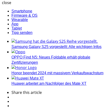
close
Smartphone
Firmware & OS
Wearable
App
Tablet
Tipp senden
Samsung Galaxy S25 vorgestellt: Alle wichtigen Infos
OPPO Find N5: Neues Foldable erhält globale
Zertifizierungen
Honor beendet 2024 mit massivem Verkaufswachstum
Huawei arbeitet am Nachfolger des Mate XT
Share
this article