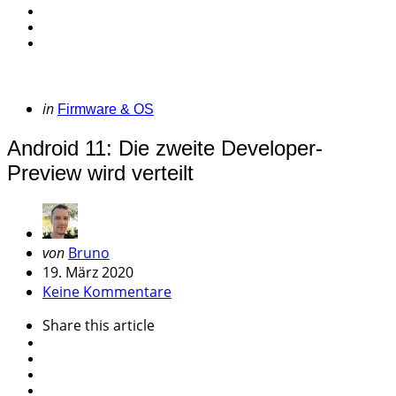
Categories
Posted
in
Firmware & OS
in
Android 11: Die zweite Developer-
Preview wird verteilt
Geschrieben
von
Bruno
von
19. März 2020
Keine Kommentare
Share
this article