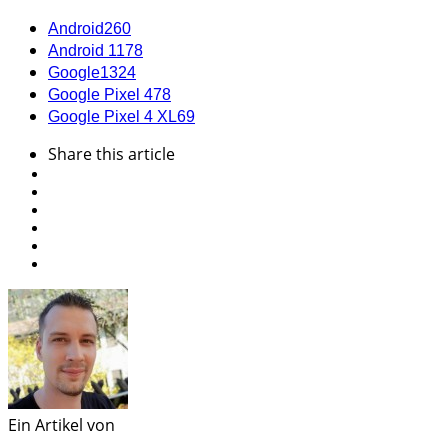
Android
260
Android 11
78
Google
1324
Google Pixel 4
78
Google Pixel 4 XL
69
Share
this article
Ein Artikel von