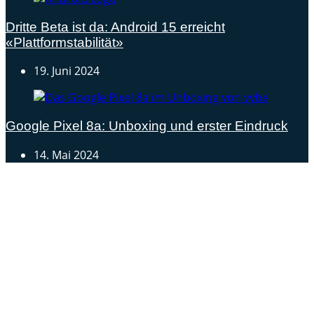
Dritte Beta ist da: Android 15 erreicht
«Plattformstabilität»
19. Juni 2024
Google Pixel 8a: Unboxing und erster Eindruck
14. Mai 2024
Androidblog.ch informiert zuverlässig seit 14 Jahren
täglich rund um das Thema Android. Hier findest du
News, Tests und spannende Hintergründe.
Samsung Galaxy S25 vorgestellt: Alle wichtigen Infos
OPPO Find N5: Neues Foldable erhält globale
Zertifizierungen
Honor beendet 2024 mit massivem Verkaufswachstum