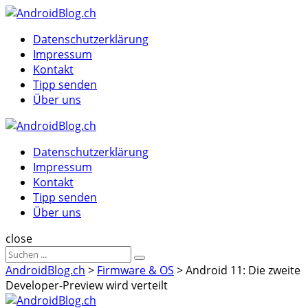
Menu
Suche
Menu
Datenschutzerklärung
Impressum
Kontakt
Tipp senden
Über uns
AndroidBlog.ch
Datenschutzerklärung
Impressum
Kontakt
Tipp senden
Über uns
Suche
close
Sucheergebnisse
Suche
für
AndroidBlog.ch
>
Firmware & OS
>
Android 11: Die zweite
Developer-Preview wird verteilt
AndroidBlog.ch