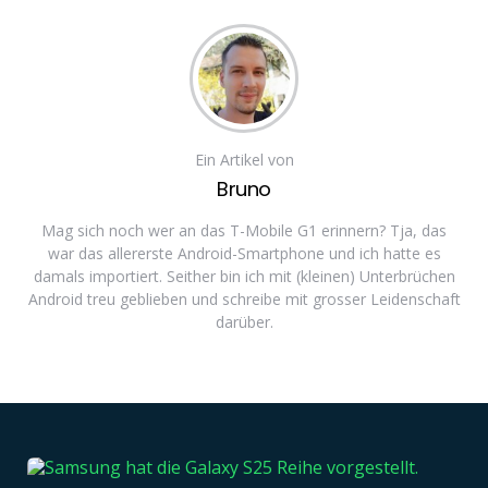
Ein Artikel von
Bruno
Mag sich noch wer an das T-Mobile G1 erinnern? Tja, das
war das allererste Android-Smartphone und ich hatte es
damals importiert. Seither bin ich mit (kleinen) Unterbrüchen
Android treu geblieben und schreibe mit grosser Leidenschaft
darüber.