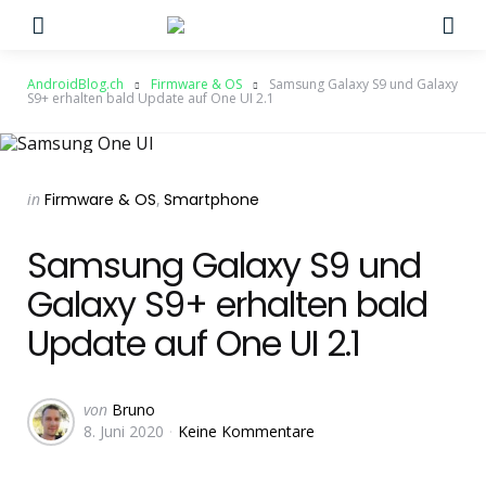
Menu
Su
AndroidBlog.ch
Firmware & OS
Samsung Galaxy S9 und Galaxy
S9+ erhalten bald Update auf One UI 2.1
Categories
Posted
in
Firmware & OS
Smartphone
in
Samsung Galaxy S9 und
Galaxy S9+ erhalten bald
Update auf One UI 2.1
Geschrieben
von
Bruno
8. Juni 2020
Keine Kommentare
von