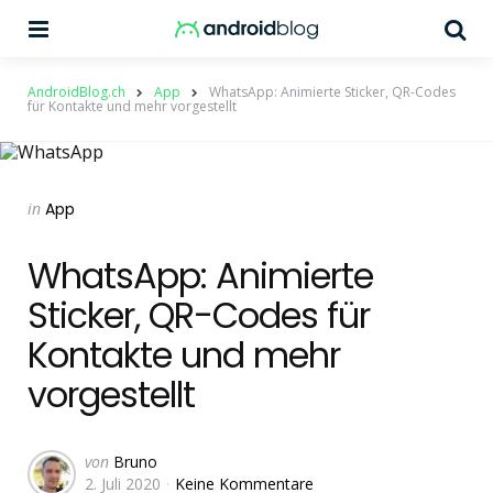
Menu
Su
AndroidBlog.ch
App
WhatsApp: Animierte Sticker, QR-Codes
für Kontakte und mehr vorgestellt
Categories
Posted
in
App
in
WhatsApp: Animierte
Sticker, QR-Codes für
Kontakte und mehr
vorgestellt
Geschrieben
von
Bruno
2. Juli 2020
Keine Kommentare
von