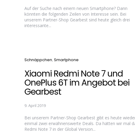
Auf der Suche nach einem neuen Smartphone? Dann
könnten die folgenden Zeilen von Interesse sein. Bei
unserem Partner-Shop Gearbest sind heute gleich drei
interessante...
Categories
Schnäppchen
Smartphone
Xiaomi Redmi Note 7 und
OnePlus 6T im Angebot bei
Gearbest
9. April 2019
Bei unserem Partner-Shop Gearbest gibt es heute wiede
einmal zwei erwähnenswerte Deals. Da hätten wir mal d
Redmi Note 7 in der Global Version...