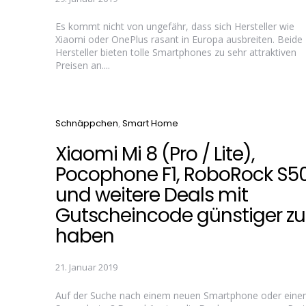
Es kommt nicht von ungefähr, dass sich Hersteller wie
Xiaomi oder OnePlus rasant in Europa ausbreiten. Beide
Hersteller bieten tolle Smartphones zu sehr attraktiven
Preisen an....
Categories
Schnäppchen
Smart Home
Xiaomi Mi 8 (Pro / Lite),
Pocophone F1, RoboRock S5
und weitere Deals mit
Gutscheincode günstiger zu
haben
21. Januar 2019
Auf der Suche nach einem neuen Smartphone oder ein