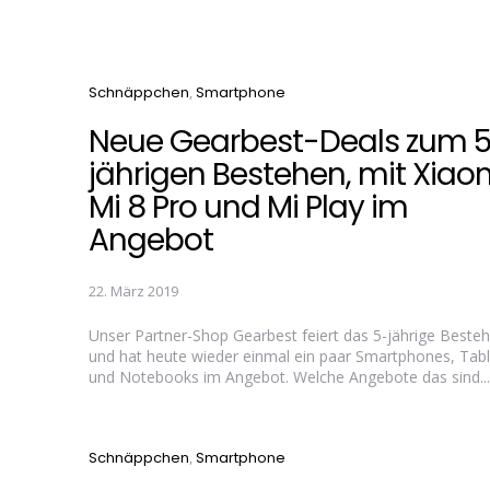
Categories
Schnäppchen
Smartphone
Neue Gearbest-Deals zum 
jährigen Bestehen, mit Xiao
Mi 8 Pro und Mi Play im
Angebot
22. März 2019
Unser Partner-Shop Gearbest feiert das 5-jährige Beste
und hat heute wieder einmal ein paar Smartphones, Tabl
und Notebooks im Angebot. Welche Angebote das sind...
Categories
Schnäppchen
Smartphone