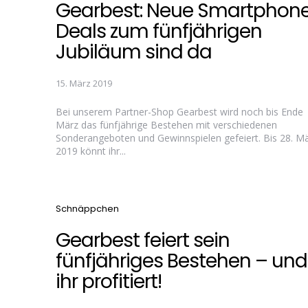
Gearbest: Neue Smartphon
Deals zum fünfjährigen
Jubiläum sind da
15. März 2019
Bei unserem Partner-Shop Gearbest wird noch bis Ende
März das fünfjährige Bestehen mit verschiedenen
Sonderangeboten und Gewinnspielen gefeiert. Bis 28. M
2019 könnt ihr...
Categories
Schnäppchen
Gearbest feiert sein
fünfjähriges Bestehen – und
ihr profitiert!