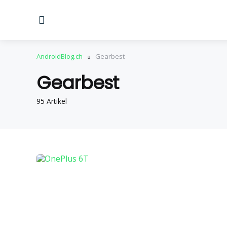
Menu
AndroidBlog.ch
Gearbest
Gearbest
95 Artikel