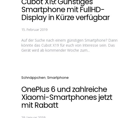
Cubot X19: Günstiges
Smartphone mit FullHD-
Display in Kürze verfügbar
15. Februar 2019
Auf der Suche nach einem günstigen Smartphone? Dann
könnte das Cubot X19 für euch von Interesse sein. Das
Gerät wird ab kommender Woche zum...
Categories
Schnäppchen
Smartphone
OnePlus 6 und zahlreiche
Xiaomi-Smartphones jetzt
mit Rabatt
29. Januar 2019