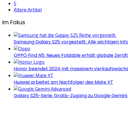
5
Ältere Artikel
Im Fokus
Samsung Galaxy S25 vorgestellt: Alle wichtigen Inf
OPPO Find N5: Neues Foldable erhält globale Zertif
Honor beendet 2024 mit massivem Verkaufswach
Huawei arbeitet am Nachfolger des Mate XT
Galaxy S25-Serie: Gratis-Zugang zu Google Gemin
Androidblog.ch informiert zuverlässig seit 14 Jahren täg