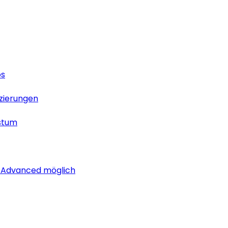
os
izierungen
stum
i Advanced möglich
lich rund um das Thema Android. Hier findest du News, Test