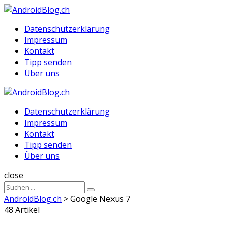
Menu
Suche
Menu
Datenschutzerklärung
Impressum
Kontakt
Tipp senden
Über uns
AndroidBlog.ch
Datenschutzerklärung
Impressum
Kontakt
Tipp senden
Über uns
Suche
close
Sucheergebnisse
Suche
für
AndroidBlog.ch
>
Google Nexus 7
48 Artikel