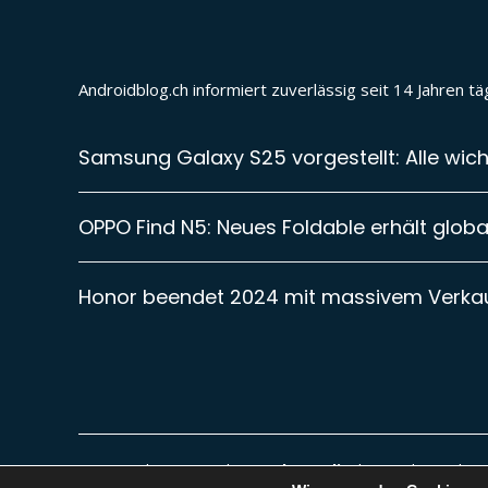
Androidblog.ch informiert zuverlässig seit 14 Jahren 
Samsung Galaxy S25 vorgestellt: Alle wich
OPPO Find N5: Neues Foldable erhält global
Honor beendet 2024 mit massivem Verk
Diese Website ist Teil von
vybemedia
| Besuche auch uns