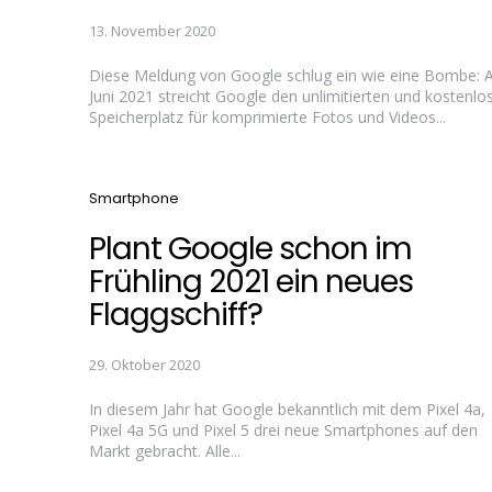
13. November 2020
Diese Meldung von Google schlug ein wie eine Bombe: 
Juni 2021 streicht Google den unlimitierten und kostenlo
Speicherplatz für komprimierte Fotos und Videos...
Categories
Smartphone
Plant Google schon im
Frühling 2021 ein neues
Flaggschiff?
29. Oktober 2020
In diesem Jahr hat Google bekanntlich mit dem Pixel 4a,
Pixel 4a 5G und Pixel 5 drei neue Smartphones auf den
Markt gebracht. Alle...