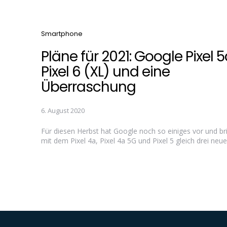
Categories
Smartphone
Pläne für 2021: Google Pixel 5
Pixel 6 (XL) und eine
Überraschung
6. August 2020
Für diesen Herbst hat Google noch so einiges vor und br
mit dem Pixel 4a, Pixel 4a 5G und Pixel 5 gleich drei neue.