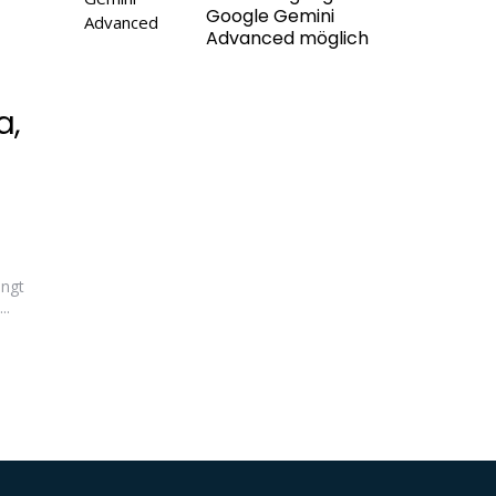
Google Gemini
Advanced möglich
a,
ingt
..