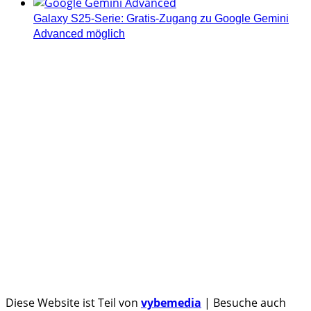
Galaxy S25-Serie: Gratis-Zugang zu Google Gemini
Advanced möglich
Androidblog.ch informiert zuverlässig seit 14 Jahren
täglich rund um das Thema Android. Hier findest du
News, Tests und spannende Hintergründe.
Samsung Galaxy S25 vorgestellt: Alle wichtigen Infos
OPPO Find N5: Neues Foldable erhält globale
Zertifizierungen
Honor beendet 2024 mit massivem Verkaufswachstum
Über uns
Tipp senden
Kontakt
Datenschutzerklärung
Impressum
Diese Website ist Teil von
vybemedia
| Besuche auch