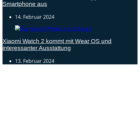
Smartphone aus
14. Februar 2024
Xiaomi Watch 2 kommt mit Wear OS und
interessanter Ausstattung
13. Februar 2024
Androidblog.ch informiert zuverlässig seit 14 Jahren
täglich rund um das Thema Android. Hier findest du
News, Tests und spannende Hintergründe.
Samsung Galaxy S25 vorgestellt: Alle wichtigen Infos
OPPO Find N5: Neues Foldable erhält globale
Zertifizierungen
Honor beendet 2024 mit massivem Verkaufswachstum