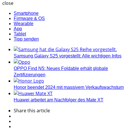
close
Smartphone
Firmware & OS
Wearable
App
Tablet
Tipp senden
Samsung Galaxy S25 vorgestellt: Alle wichtigen Infos
OPPO Find N5: Neues Foldable erhält globale
Zertifizierungen
Honor beendet 2024 mit massivem Verkaufswachstum
Huawei arbeitet am Nachfolger des Mate XT
Share
this article