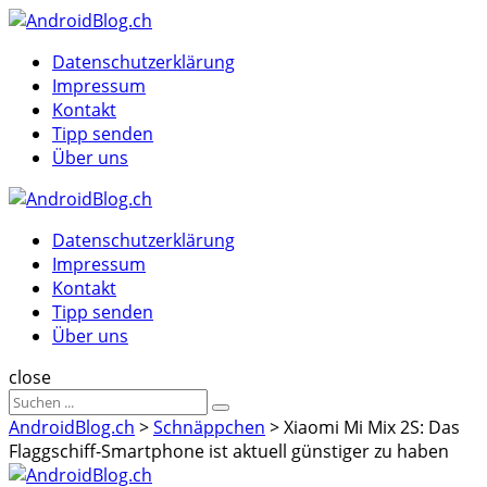
Menu
Suche
Menu
Datenschutzerklärung
Impressum
Kontakt
Tipp senden
Über uns
AndroidBlog.ch
Datenschutzerklärung
Impressum
Kontakt
Tipp senden
Über uns
Suche
close
Sucheergebnisse
Suche
für
AndroidBlog.ch
>
Schnäppchen
>
Xiaomi Mi Mix 2S: Das
Flaggschiff-Smartphone ist aktuell günstiger zu haben
AndroidBlog.ch