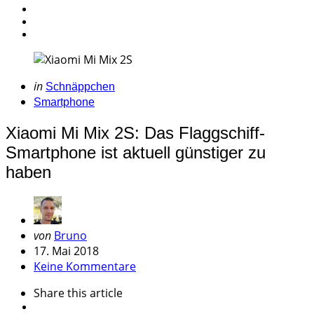
Categories
Posted
in
Schnäppchen
in
Smartphone
Xiaomi Mi Mix 2S: Das Flaggschiff-
Smartphone ist aktuell günstiger zu
haben
Geschrieben
von
Bruno
von
17. Mai 2018
Keine Kommentare
Share
this article