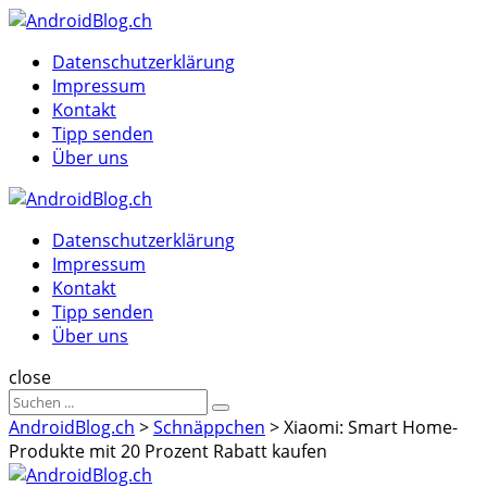
Menu
Suche
Menu
Datenschutzerklärung
Impressum
Kontakt
Tipp senden
Über uns
AndroidBlog.ch
Datenschutzerklärung
Impressum
Kontakt
Tipp senden
Über uns
Suche
close
Sucheergebnisse
Suche
für
AndroidBlog.ch
>
Schnäppchen
>
Xiaomi: Smart Home-
Produkte mit 20 Prozent Rabatt kaufen
AndroidBlog.ch