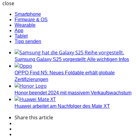
close
Smartphone
Firmware & OS
Wearable
App
Tablet
Tipp senden
Samsung Galaxy S25 vorgestellt: Alle wichtigen Infos
OPPO Find N5: Neues Foldable erhält globale
Zertifizierungen
Honor beendet 2024 mit massivem Verkaufswachstum
Huawei arbeitet am Nachfolger des Mate XT
Share
this article