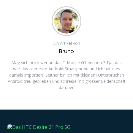
Ein Artikel von
Bruno
Mag sich noch wer an das T-Mobile G1 erinnern? Tja, das
war das allererste Android-Smartphone und ich hatte es
damals importiert. Seither bin ich mit (kleinen) Unterbrüchen
Android treu geblieben und schreibe mit grosser Leidenschaft
darüber.