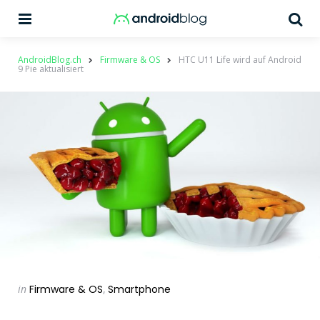
Menu
Su
AndroidBlog.ch
Firmware & OS
HTC U11 Life wird auf Android
9 Pie aktualisiert
Categories
Posted
in
Firmware & OS
Smartphone
in