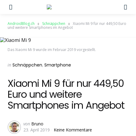
Menu
Su
AndroidBlog.ch
Schnäppchen
Xiaomi Mi 9 für nur 449,50 Euro
und weitere Smartphones im Angebot
Das Xiaomi Mi 9 wurde im Februar 2019 vorgestellt.
Categories
Posted
in
Schnäppchen
Smartphone
in
Xiaomi Mi 9 für nur 449,50
Euro und weitere
Smartphones im Angebot
Geschrieben
von
Bruno
23. April 2019
Keine Kommentare
von