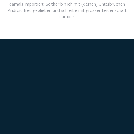
damals importiert. Seither bin ich mit (kleinen) Unterbrüchen
Android treu geblieben und schreibe mit grosser Leidenschaft
darüber.