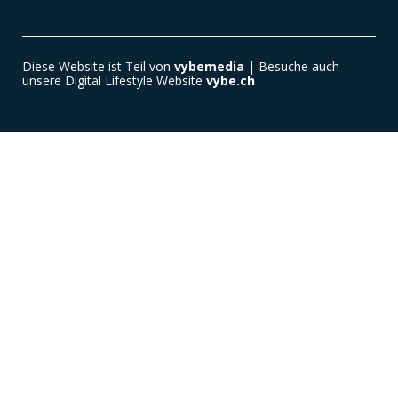
Diese Website ist Teil von
vybemedia
| Besuche auch
unsere Digital Lifestyle Website
vybe.ch