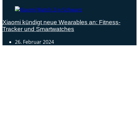
Xiaomi kündigt neue Wearables an: Fitness-
Tracker und Smartwatches
26. Februar 2024
Androidblog.ch informiert zuverlässig seit 14 Jahren
täglich rund um das Thema Android. Hier findest du
News, Tests und spannende Hintergründe.
Samsung Galaxy S25 vorgestellt: Alle wichtigen Infos
OPPO Find N5: Neues Foldable erhält globale
Zertifizierungen
Honor beendet 2024 mit massivem Verkaufswachstum
Über uns
Tipp senden
Kontakt