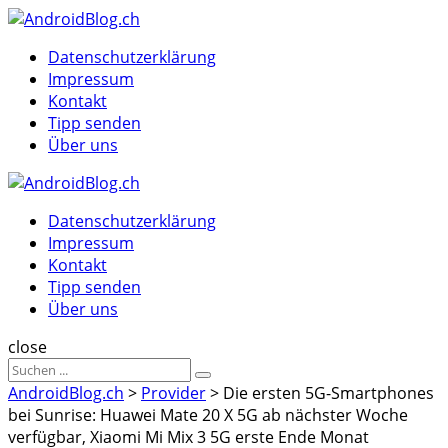
Menu
Suche
Menu
Datenschutzerklärung
Impressum
Kontakt
Tipp senden
Über uns
AndroidBlog.ch
Datenschutzerklärung
Impressum
Kontakt
Tipp senden
Über uns
Suche
close
Sucheergebnisse
Suche
für
AndroidBlog.ch
>
Provider
>
Die ersten 5G-Smartphones
bei Sunrise: Huawei Mate 20 X 5G ab nächster Woche
verfügbar, Xiaomi Mi Mix 3 5G erste Ende Monat