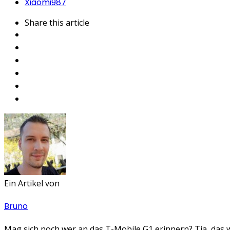
Xiaomi
987
Share
this article
Ein Artikel von
Bruno
Mag sich noch wer an das T-Mobile G1 erinnern? Tja, das w