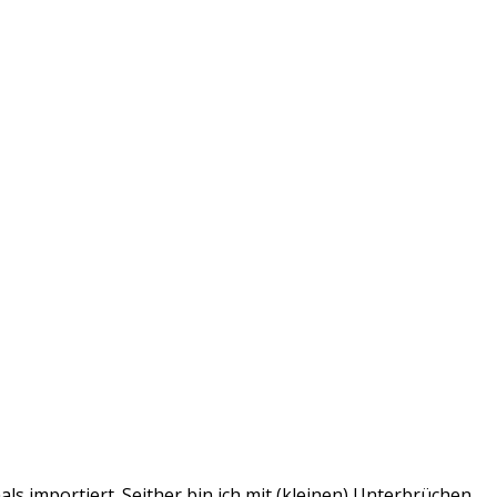
s importiert. Seither bin ich mit (kleinen) Unterbrüchen