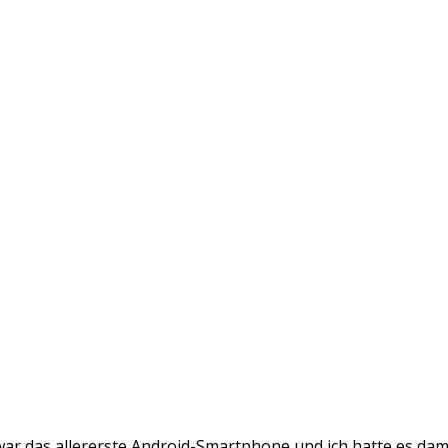
ar das allererste Android-Smartphone und ich hatte es damal