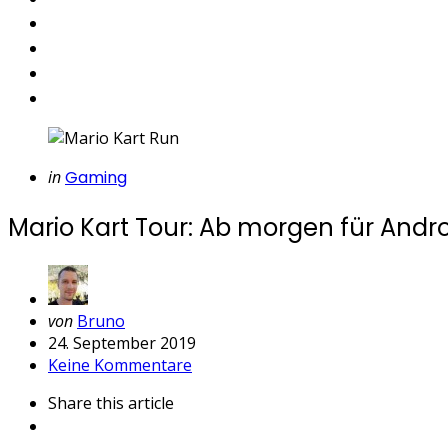
Categories
Posted
in
Gaming
in
Mario Kart Tour: Ab morgen für Andro
Geschrieben
von
Bruno
von
24. September 2019
Keine Kommentare
Share
this article