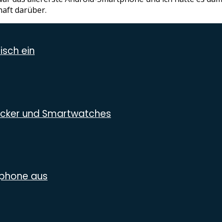
haft darüber.
isch ein
racker und Smartwatches
rtphone aus