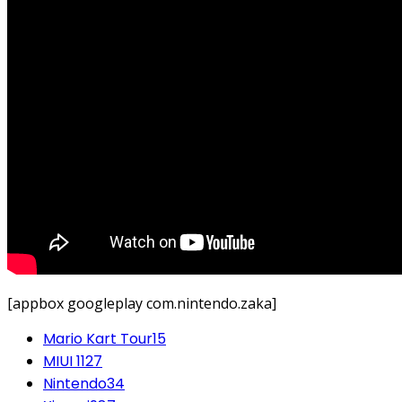
[appbox googleplay com.nintendo.zaka]
Mario Kart Tour
15
MIUI 11
27
Nintendo
34