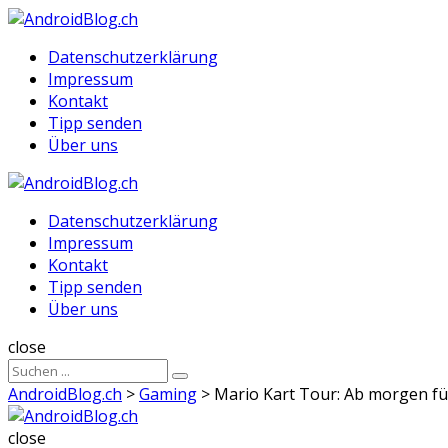
Menu
Suche
Menu
Datenschutzerklärung
Impressum
Kontakt
Tipp senden
Über uns
AndroidBlog.ch
Datenschutzerklärung
Impressum
Kontakt
Tipp senden
Über uns
Suche
close
Sucheergebnisse
Suche
für
AndroidBlog.ch
>
Gaming
>
Mario Kart Tour: Ab morgen fü
AndroidBlog.ch
close