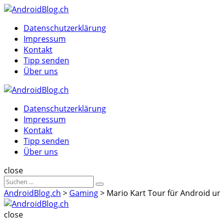
Menu
Suche
Menu
Datenschutzerklärung
Impressum
Kontakt
Tipp senden
Über uns
AndroidBlog.ch
Datenschutzerklärung
Impressum
Kontakt
Tipp senden
Über uns
Suche
close
Sucheergebnisse
Suche
für
AndroidBlog.ch
>
Gaming
>
Mario Kart Tour für Android un
AndroidBlog.ch
close