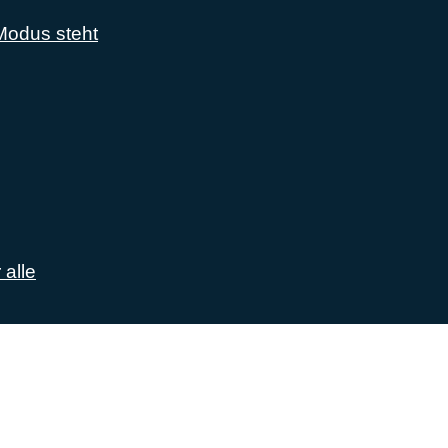
-Modus steht
 alle
lich rund um das Thema Android. Hier findest du News, Test