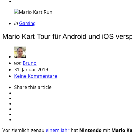
Categories
Posted
in
Gaming
in
Mario Kart Tour für Android und iOS versp
Geschrieben
von
Bruno
von
31. Januar 2019
Keine Kommentare
Share
this article
Vor ziemlich genau
einem Jahr
hat
Nintendo
mit
Mario Ka