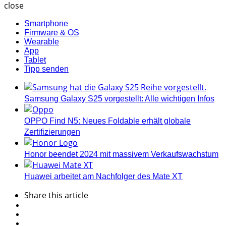
close
Smartphone
Firmware & OS
Wearable
App
Tablet
Tipp senden
Samsung Galaxy S25 vorgestellt: Alle wichtigen Infos
OPPO Find N5: Neues Foldable erhält globale
Zertifizierungen
Honor beendet 2024 mit massivem Verkaufswachstum
Huawei arbeitet am Nachfolger des Mate XT
Share
this article