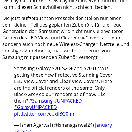
Display hat und keine Displayfolie einsetzen möchte, der
ist mit diesen Schutzhüllen nicht schlecht bedient.
Die jetzt aufgetauchten Pressebilder stellen nur einen
sehr kleinen Teil des geplanten Zubehörs für die neue
Generation dar. Samsung wird nicht nur viele weiteren
Farben des LED View- und Clear View-Covers anbieten,
sondern auch noch neue Wireless-Charger, Netzteile und
sonstiges Zubehör. Ja, man wird rundherum von
Samsung mit passenden Zubehör versorgt.
Samsung Galaxy S20, S20+ and S20 Ultra is
getting these new Protective Standing Cover,
LED View Cover and Clear View Covers. Here
are the official renders of the same. Only
Black/Grey colour renders as of now. Like
them?
#Samsung
#UNPACKED
#GalaxyUNPACKED
pic.twitter.com/cpxif3G0mr
— Ishan Agarwal (@ishanagarwal24)
January
24, 2020