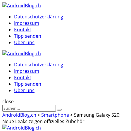
Menu
Suche
Menu
Datenschutzerklärung
Impressum
Kontakt
Tipp senden
Über uns
AndroidBlog.ch
Datenschutzerklärung
Impressum
Kontakt
Tipp senden
Über uns
Suche
close
Sucheergebnisse
Suche
für
AndroidBlog.ch
>
Smartphone
>
Samsung Galaxy S20:
Neue Leaks zeigen offizielles Zubehör
AndroidBlog.ch