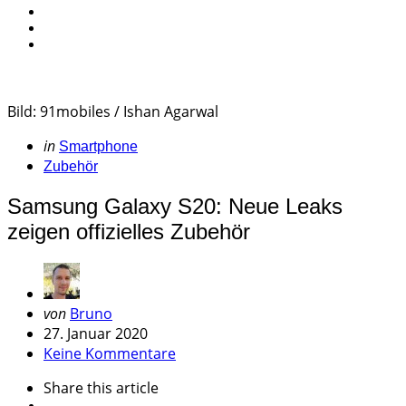
Bild: 91mobiles / Ishan Agarwal
Categories
Posted
in
Smartphone
in
Zubehör
Samsung Galaxy S20: Neue Leaks
zeigen offizielles Zubehör
Geschrieben
von
Bruno
von
27. Januar 2020
Keine Kommentare
Share
this article