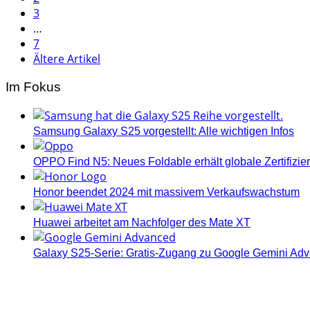
der
3
Beiträge
…
7
Ältere Artikel
Im Fokus
Samsung Galaxy S25 vorgestellt: Alle wichtigen Infos
OPPO Find N5: Neues Foldable erhält globale Zertifizi
Honor beendet 2024 mit massivem Verkaufswachstum
Huawei arbeitet am Nachfolger des Mate XT
Galaxy S25-Serie: Gratis-Zugang zu Google Gemini Ad
Androidblog.ch informiert zuverlässig seit 14 Jahren täg