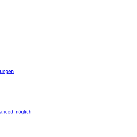
erungen
vanced möglich
lich rund um das Thema Android. Hier findest du News, Test