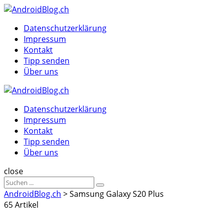
Menu
Suche
Menu
Datenschutzerklärung
Impressum
Kontakt
Tipp senden
Über uns
AndroidBlog.ch
Datenschutzerklärung
Impressum
Kontakt
Tipp senden
Über uns
Suche
close
Sucheergebnisse
Suche
für
AndroidBlog.ch
>
Samsung Galaxy S20 Plus
65 Artikel