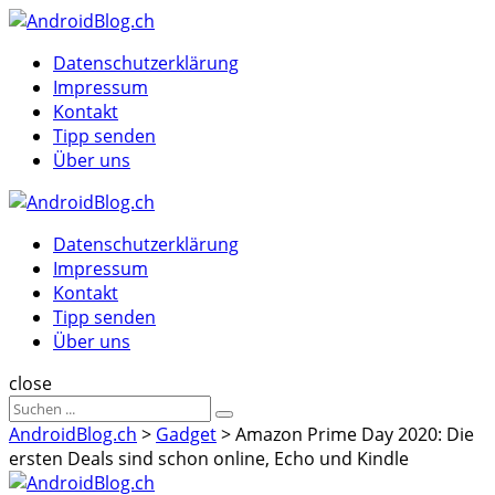
Menu
Suche
Menu
Datenschutzerklärung
Impressum
Kontakt
Tipp senden
Über uns
AndroidBlog.ch
Datenschutzerklärung
Impressum
Kontakt
Tipp senden
Über uns
Suche
close
Sucheergebnisse
Suche
für
AndroidBlog.ch
>
Gadget
>
Amazon Prime Day 2020: Die
ersten Deals sind schon online, Echo und Kindle
AndroidBlog.ch