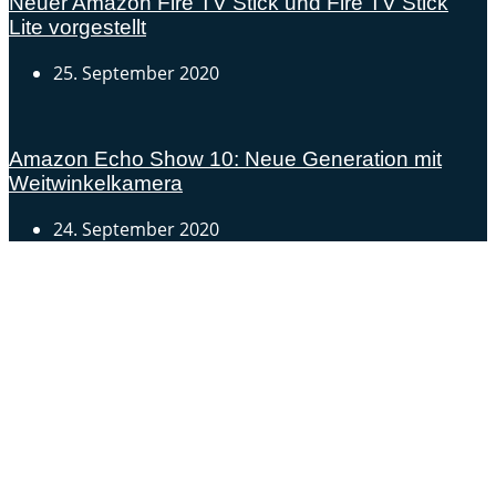
Neuer Amazon Fire TV Stick und Fire TV Stick
Lite vorgestellt
25. September 2020
Amazon Echo Show 10: Neue Generation mit
Weitwinkelkamera
24. September 2020
Androidblog.ch informiert zuverlässig seit 14 Jahren
täglich rund um das Thema Android. Hier findest du
News, Tests und spannende Hintergründe.
Samsung Galaxy S25 vorgestellt: Alle wichtigen Infos
OPPO Find N5: Neues Foldable erhält globale
Zertifizierungen
Honor beendet 2024 mit massivem Verkaufswachstum