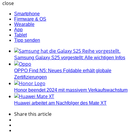
close
Smartphone
Firmware & OS
Wearable
App
Tablet
Tipp senden
Samsung Galaxy S25 vorgestellt: Alle wichtigen Infos
OPPO Find N5: Neues Foldable erhält globale
Zertifizierungen
Honor beendet 2024 mit massivem Verkaufswachstum
Huawei arbeitet am Nachfolger des Mate XT
Share
this article