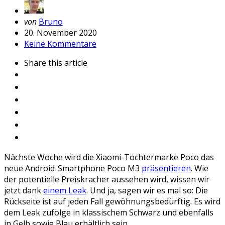
Geschrieben
von
Bruno
von
20. November 2020
Keine Kommentare
Share
this article
Nächste Woche wird die Xiaomi-Tochtermarke Poco das
neue Android-Smartphone Poco M3
präsentieren
. Wie
der potentielle Preiskracher aussehen wird, wissen wir
jetzt dank
einem Leak
. Und ja, sagen wir es mal so: Die
Rückseite ist auf jeden Fall gewöhnungsbedürftig. Es wird
dem Leak zufolge in klassischem Schwarz und ebenfalls
in Gelb sowie Blau erhältlich sein.