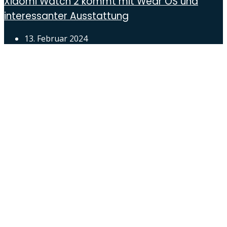
Xiaomi Watch 2 kommt mit Wear OS und
interessanter Ausstattung
13. Februar 2024
Androidblog.ch informiert zuverlässig seit 14 Jahren
täglich rund um das Thema Android. Hier findest du
News, Tests und spannende Hintergründe.
Samsung Galaxy S25 vorgestellt: Alle wichtigen
Infos
OPPO Find N5: Neues Foldable erhält globale
Zertifizierungen
Honor beendet 2024 mit massivem
Verkaufswachstum
Über uns
Tipp senden
Kontakt