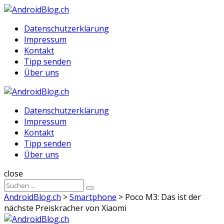
Menu
Suche
Menu
Datenschutzerklärung
Impressum
Kontakt
Tipp senden
Über uns
AndroidBlog.ch
Datenschutzerklärung
Impressum
Kontakt
Tipp senden
Über uns
Suche
close
Sucheergebnisse
Suche
für
AndroidBlog.ch
>
Smartphone
>
Poco M3: Das ist der
nächste Preiskracher von Xiaomi
AndroidBlog.ch