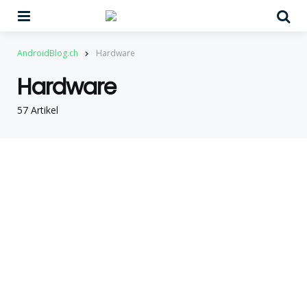
Menu
Su
AndroidBlog.ch
Hardware
Hardware
57 Artikel