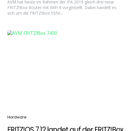
AVM hat heute im Rahmen der IFA 2019 gleich drei neue
FRITZ!Box-Router mit WiFi 6 vorgestellt. Dabei handelt es
sich um die FRITZ!Box 5550...
Categories
Hardware
FRITZ!OS 7.12 landet auf der FRITZ!Box