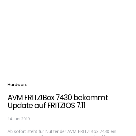
Categories
Hardware
AVM FRITZ!Box 7430 bekommt
Update auf FRITZ!OS 7.11
14. Juni 2019
Ab sofort steht für Nutzer der AVM FRITZ!Box 7430 ein