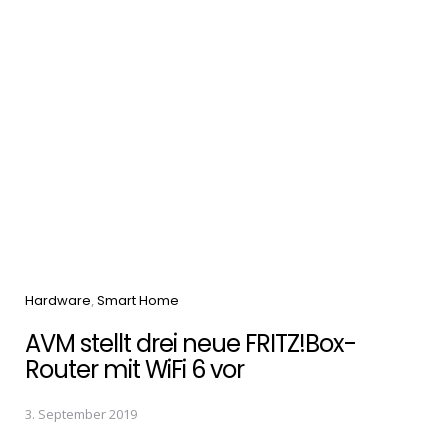
Categories
Hardware
Smart Home
AVM stellt drei neue FRITZ!Box-
Router mit WiFi 6 vor
3. September 2019