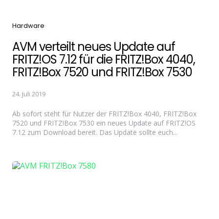
Categories
Hardware
AVM verteilt neues Update auf
FRITZ!OS 7.12 für die FRITZ!Box 4040,
FRITZ!Box 7520 und FRITZ!Box 7530
24. Juli 2019
Ab sofort steht für Nutzer der FRITZ!Box 4040, FRITZ!Box
7520 und FRITZ!Box 7530 ein neues Update auf FRITZ!OS
7.12 zum Download bereit. Das Update sollte euch...