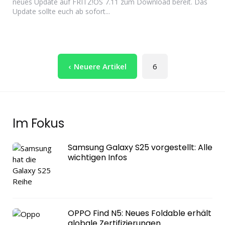
neues Update auf FRITZ!OS 7.11 zum Download bereit. Das
Update sollte euch ab sofort...
Seitennummerierung
Neuere Artikel
6
der
Beiträge
Im Fokus
Samsung Galaxy S25 vorgestellt: Alle
wichtigen Infos
OPPO Find N5: Neues Foldable erhält
globale Zertifizierungen