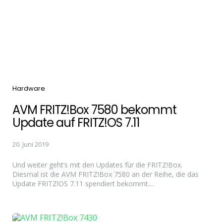
Categories
Hardware
AVM FRITZ!Box 7580 bekommt
Update auf FRITZ!OS 7.11
20. Juni 2019
Und weiter geht’s mit den Updates für die FRITZ!Box.
Diesmal ist die AVM FRITZ!Box 7580 an der Reihe, die das
Update FRITZ!OS 7.11 spendiert bekommt....