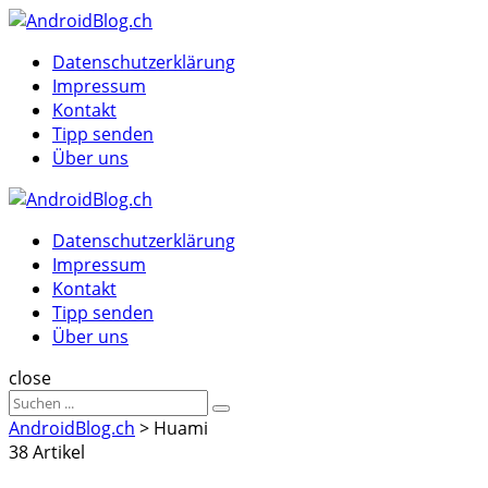
Menu
Suche
Menu
Datenschutzerklärung
Impressum
Kontakt
Tipp senden
Über uns
AndroidBlog.ch
Datenschutzerklärung
Impressum
Kontakt
Tipp senden
Über uns
Suche
close
Sucheergebnisse
Suche
für
AndroidBlog.ch
>
Huami
38 Artikel