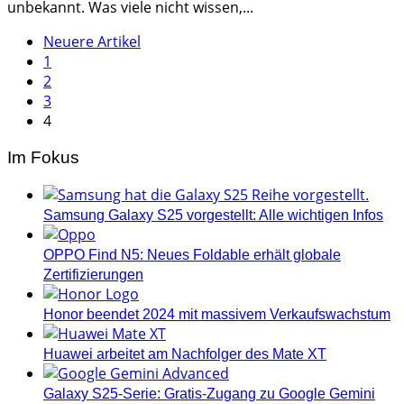
unbekannt. Was viele nicht wissen,...
Seitennummerierung
Neuere Artikel
1
der
2
Beiträge
3
4
Im Fokus
Samsung Galaxy S25 vorgestellt: Alle wichtigen Infos
OPPO Find N5: Neues Foldable erhält globale
Zertifizierungen
Honor beendet 2024 mit massivem Verkaufswachstum
Huawei arbeitet am Nachfolger des Mate XT
Galaxy S25-Serie: Gratis-Zugang zu Google Gemini