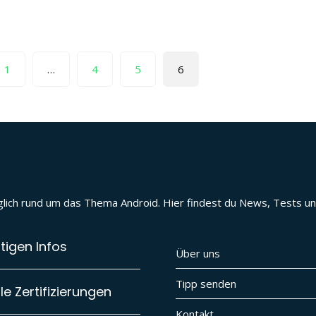
1
…
4
5
6
täglich rund um das Thema Android. Hier findest du News, Tests 
tigen Infos
Über uns
Tipp senden
e Zertifizierungen
Kontakt