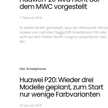
dem MWC vorgestellt
1. Februar 2018
Es wurde bereits gemunkelt, dass der chinesische Herstel
Huawei sein nächstes Flaggschiff-Smartphone P20 oder
nicht auf dem Mobile World Congress präsentieren wird.
Der...
Categories
Hot
Smartphone
Huawei P20: Wieder drei
Modelle geplant, zum Start
nur wenige Farbvarianten
29. Januar 2018