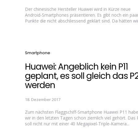
Der chinesische Hersteller Huawei wird in Kürze neue
Android-Smartphones präsentieren. Es gibt noch ein paa
Punkte die nicht abschliessend geklärt sind. Da hätten wir.
Categories
Smartphone
Huawei: Angeblich kein P11
geplant, es soll gleich das P
werden
18. Dezember 2017
Zum nächsten Flaggschiff-Smartphone Huawei P11 hab
wir in den letzten Tagen schon ziemlich viel gehört. Das
soll nicht nur mit einer 40 Megapixel-Triple-Kamera...