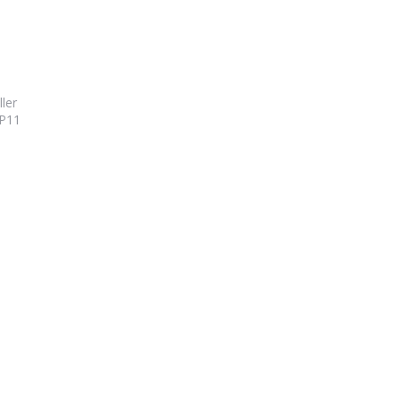
ler
 P11