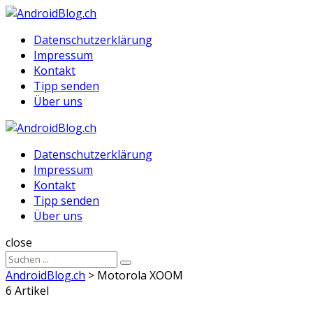
Menu
Suche
Menu
Datenschutzerklärung
Impressum
Kontakt
Tipp senden
Über uns
AndroidBlog.ch
Datenschutzerklärung
Impressum
Kontakt
Tipp senden
Über uns
Suche
close
Sucheergebnisse
Suche
für
AndroidBlog.ch
>
Motorola XOOM
6 Artikel