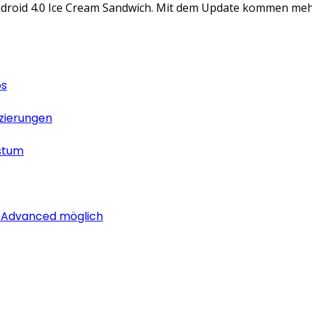
ndroid 4.0 Ice Cream Sandwich. Mit dem Update kommen meh
os
izierungen
stum
i Advanced möglich
lich rund um das Thema Android. Hier findest du News, Test
os