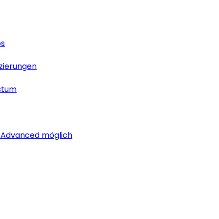
os
izierungen
stum
i Advanced möglich
lich rund um das Thema Android. Hier findest du News, Test
os
izierungen
stum