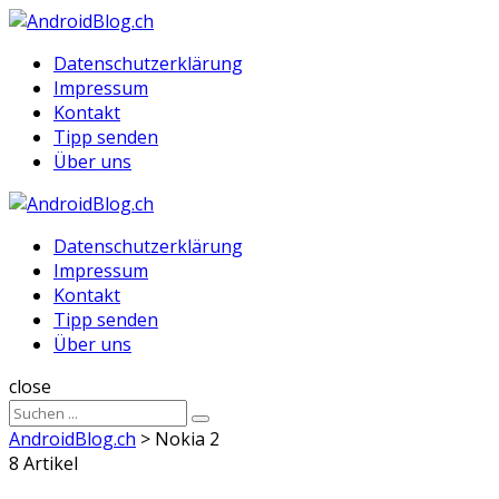
Menu
Suche
Menu
Datenschutzerklärung
Impressum
Kontakt
Tipp senden
Über uns
AndroidBlog.ch
Datenschutzerklärung
Impressum
Kontakt
Tipp senden
Über uns
Suche
close
Sucheergebnisse
Suche
für
AndroidBlog.ch
>
Nokia 2
8 Artikel